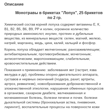
Описание
Монотравы в брикетах "Лопух", 25 брикетов
по 2 гр.
Химический состав корней лопуха содержит витамины Е, К,
В1, В2, В5, В6, В9, РР и холин, огромное количество
природных аминокислот, инулин, протеин и дубильные
вещества, из минеральных веществ: селен, магний, железо,
натрий, марганец, медь, цинк, калий, кальций и фосфор.
Корень лопуха обладает желчегонным; ранозаживляющим;
антибактериальным; противогрибковым; мочегонным;
антисептическим; жаропонижающим; слабительным;
кровоочистительным действием.
Показания к применению: заболевания жкт (гастрит, язва
желудка и др), проблемы опорно-двигательного аппарата,
суставов и нервных окончаний (подагра, рахит, артриты,
артроз, ревматизм), новообразования доброкачественной и
злокачественной этиологии, нарушения обменных процессов
в организме, сахарном диабете, желчекаменная и
мочекаменная болезнь, болезни печени и почек. болезни
дыхательной системы (бронхиальная астма, пневмония,
ларингит), воспалительные процессы на поверхности кожи