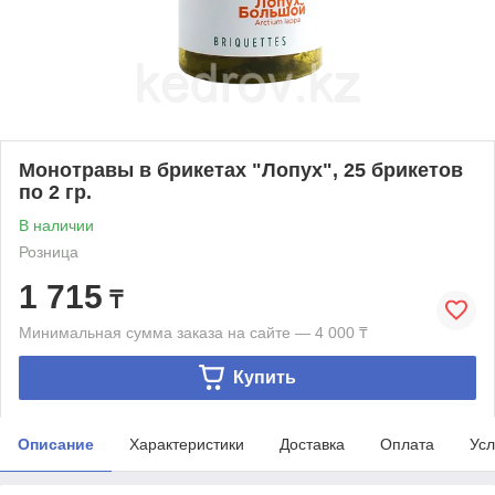
Монотравы в брикетах "Лопух", 25 брикетов
по 2 гр.
В наличии
Розница
1 715
₸
Минимальная сумма заказа на сайте — 4 000 ₸
Купить
Описание
Характеристики
Доставка
Оплата
Усл