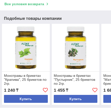
Все условия возврата
Подобные товары компании
Монотравы в брикетах
Монотравы в брикетах
Моно
"Крапива", 25 брикетов по
"Пустырник", 25 брикетов
"Мат
2гр.
по 2гр.
брик
1 240
1 455
1 6
₸
₸
Купить
Купить