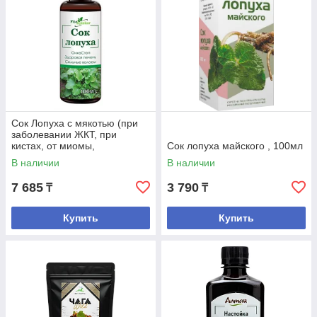
Сок Лопуха с мякотью (при
заболевании ЖКТ, при
кистах, от миомы,
Сок лопуха майского , 100мл
мастопатии) 100 мл
В наличии
В наличии
7 685
3 790
₸
₸
Купить
Купить