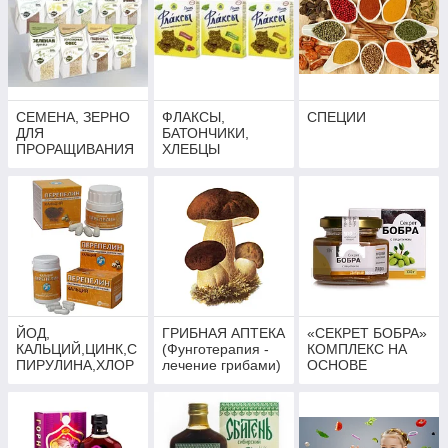
СЕМЕНА, ЗЕРНО
ФЛАКСЫ,
СПЕЦИИ
ДЛЯ
БАТОНЧИКИ,
ПРОРАЩИВАНИЯ
ХЛЕБЦЫ
ЙОД,
ГРИБНАЯ АПТЕКА
«СЕКРЕТ БОБРА»
КАЛЬЦИЙ,ЦИНК,С
(Фунготерапия -
КОМПЛЕКС НА
ПИРУЛИНА,ХЛОР
лечение грибами)
ОСНОВЕ
ЕЛЛА
БОБРОВОЙ
СТРУИ