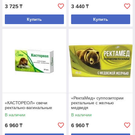
3 725
3 440
₸
₸
Купить
Купить
«РектаМед» суппозитории
«КАСТОРЕОЛ» свечи
ректальные с желчью
ректально-вагинальные
медведя
В наличии
В наличии
6 960
6 960
₸
₸