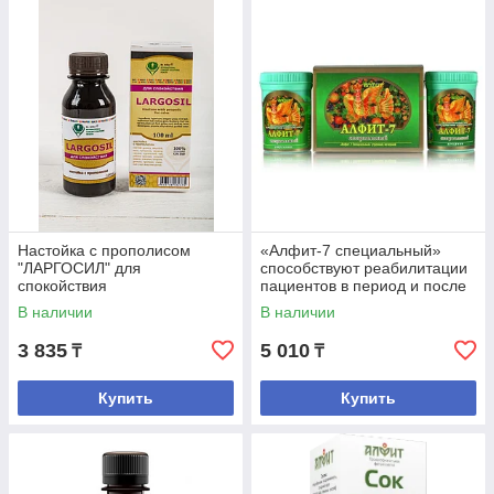
Настойка с прополисом
«Алфит-7 специальный»
"ЛАРГОСИЛ" для
способствуют реабилитации
спокойствия
пациентов в период и после
проведения химиотерапии.
В наличии
В наличии
№60*2гр.
3 835
5 010
₸
₸
Купить
Купить