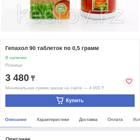
Гепахол 90 таблеток по 0,5 грамм
В наличии
Розница
3 480
₸
Минимальная сумма заказа на сайте — 4 000 ₸
Купить
Описание
Характеристики
Доставка
Оплата
Усл
Описание