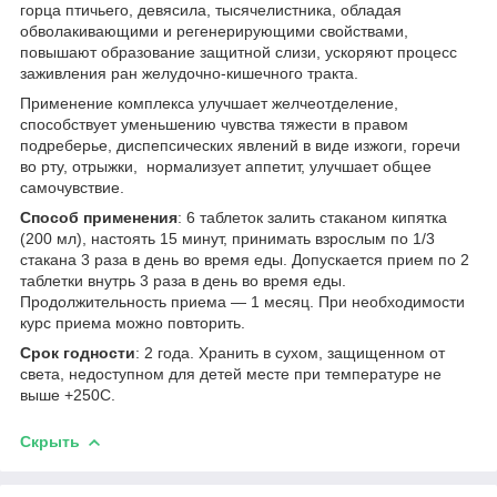
горца птичьего, девясила, тысячелистника, обладая
обволакивающими и регенерирующими свойствами,
повышают образование защитной слизи, ускоряют процесс
заживления ран желудочно-кишечного тракта.
Применение комплекса улучшает желчеотделение,
способствует уменьшению чувства тяжести в правом
подреберье, диспепсических явлений в виде изжоги, горечи
во рту, отрыжки, нормализует аппетит, улучшает общее
самочувствие.
Способ применения
: 6 таблеток залить стаканом кипятка
(200 мл), настоять 15 минут, принимать взрослым по
1/3
стакана
3 раза в день во время еды. Допускается прием по 2
таблетки внутрь 3 раза в день во время еды.
Продолжительность приема — 1 месяц. При необходимости
курс приема можно повторить.
Срок годности
: 2 года. Хранить в сухом, защищенном от
света, недоступном для детей месте при температуре не
выше +25
0
С.
Скрыть