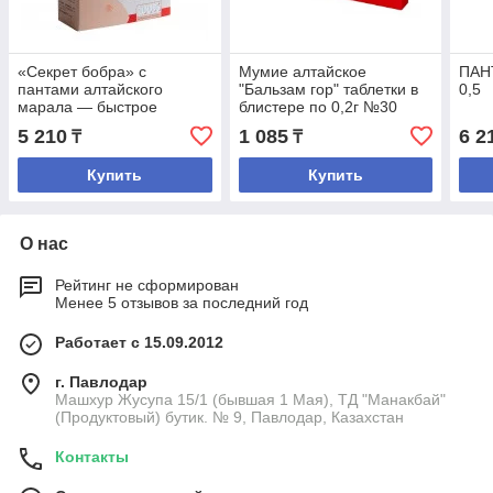
«Секрет бобра» с
Мумие алтайское
ПАН
пантами алтайского
"Бальзам гор" таблетки в
0,5
марала — быстрое
блистере по 0,2г №30
восстановление (30
5 210
1 085
6 2
₸
₸
капсул по 0,5 г.)
Купить
Купить
О нас
Рейтинг не сформирован
Менее 5 отзывов за последний год
Работает с 15.09.2012
г. Павлодар
Машхур Жусупа 15/1 (бывшая 1 Мая), ТД "Манакбай"
(Продуктовый) бутик. № 9, Павлодар, Казахстан
Контакты