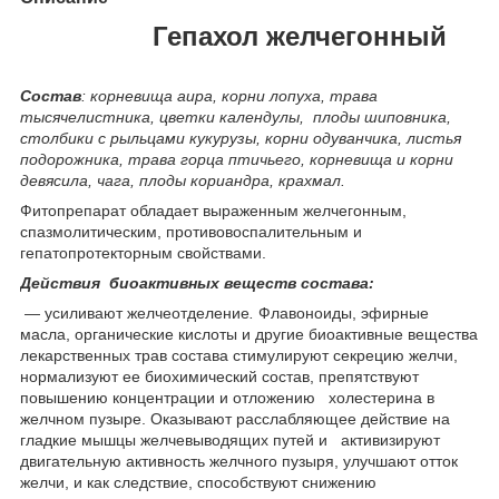
Гепахол желчегонный
Состав
:
корневища аира, корни лопуха, трава
тысячелистника, цветки календулы, плоды шиповника,
столбики с рыльцами кукурузы, корни одуванчика, листья
подорожника, трава горца птичьего, корневища и корни
девясила, чага, плоды кориандра, крахмал.
Фитопрепарат обладает выраженным желчегонным,
спазмолитическим, противовоспалительным и
гепатопротекторным свойствами.
Действия биоактивных веществ состава:
— усиливают желчеотделение
.
Флавоноиды, эфирные
масла, органические кислоты и другие биоактивные вещества
лекарственных трав состава стимулируют секрецию желчи,
нормализуют ее биохимический состав, препятствуют
повышению концентрации и отложению холестерина в
желчном пузыре. Оказывают расслабляющее действие на
гладкие мышцы желчевыводящих путей и активизируют
двигательную активность желчного пузыря, улучшают отток
желчи, и как следствие, способствуют снижению