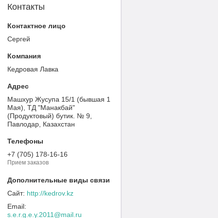
Контакты
Сергей
Кедровая Лавка
Машхур Жусупа 15/1 (бывшая 1
Мая), ТД "Манакбай"
(Продуктовый) бутик. № 9,
Павлодар, Казахстан
+7 (705) 178-16-16
Прием заказов
http://kedrov.kz
s.e.r.g.e.y.2011@mail.ru