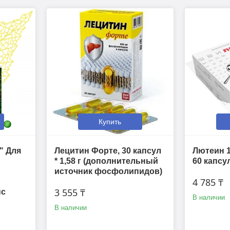
Купить
" Для
Лецитин Форте, 30 капсул
Лютеин 1
* 1,58 г (дополнительный
60 капсул
источник фосфолипидов)
4 785 ₸
3 555 ₸
пс
В наличии
В наличии