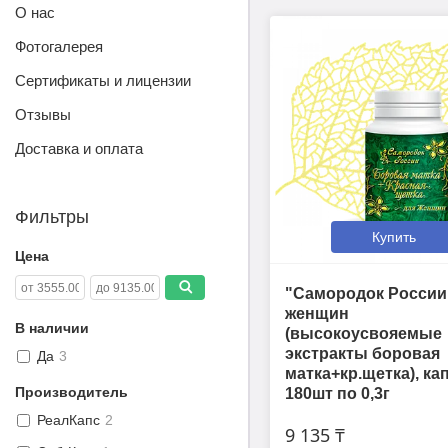
О нас
Фотогалерея
Сертификаты и лицензии
Отзывы
Доставка и оплата
Фильтры
Купить
Цена
"Самородок России
женщин
В наличии
(высокоусвояемые
экстракты боровая
Да
3
матка+кр.щетка), ка
Производитель
180шт по 0,3г
РеалКапс
2
9 135 ₸