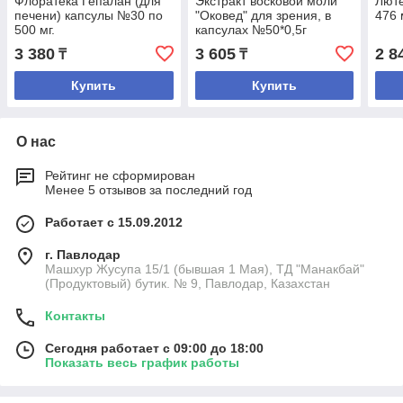
Флоратека Гепалан (для
Экстракт восковой моли
Люте
печени) капсулы №30 по
"Оковед" для зрения, в
476 
500 мг.
капсулах №50*0,5г
3 380
3 605
2 8
₸
₸
Купить
Купить
О нас
Рейтинг не сформирован
Менее 5 отзывов за последний год
Работает с 15.09.2012
г. Павлодар
Машхур Жусупа 15/1 (бывшая 1 Мая), ТД "Манакбай"
(Продуктовый) бутик. № 9, Павлодар, Казахстан
Контакты
Сегодня работает с 09:00 до 18:00
Показать весь график работы