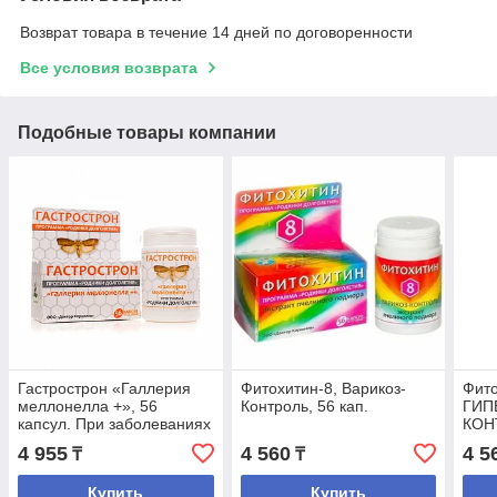
Возврат товара в течение 14 дней по договоренности
Все условия возврата
Подобные товары компании
Гастрострон «Галлерия
Фитохитин-8, Варикоз-
Фито
меллонелла +», 56
Контроль, 56 кап.
ГИП
капсул. При заболеваниях
КОНТ
желудка и
4 955
4 560
4 5
₸
₸
двенадцатиперстной
кишки.
Купить
Купить