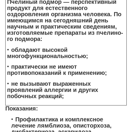
Пчелиный подмор — перспективный
продукт для естественного
оздоровления организма человека. По
имеющимся на се­годняшний день
научным и практическим све­дениям,
изготовляемые препараты из пчелино­
го подмора:
обладают высокой
многофункционально­стью;
практически не имеют
противопоказаний к применению;
не вызывают выраженных
проявлений ал­лергии и других
побочных реакций;
Показания:
Профилактика и комплексное
лечение лямблиоза, описторхоза,
дисбактериоза, аскаридоза.