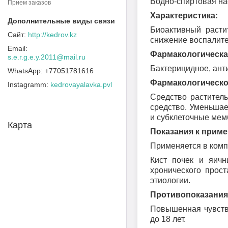
Водно-спиртовая на
Прием заказов
Характеристика:
Биоактивный расти
http://kedrov.kz
снижение воспалите
Фармакологическа
s.e.r.g.e.y.2011@mail.ru
Бактерицидное, ант
+77051781616
Фармакологическо
Instagramm
kedrovayalavka.pvl
Средство растител
средство. Уменьшае
и субклеточные мем
Карта
Показания к прим
Применяется в комп
Кист почек и яичн
хронического прост
этиологии.
Противопоказания
Повышенная чувстви
до 18 лет.