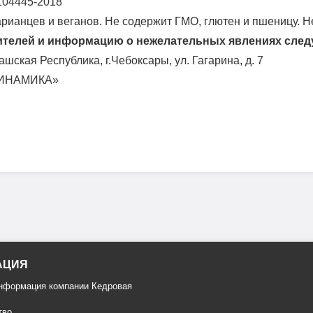
3104445-2018
арианцев и веганов. Не содержит ГМО, глютен и пшеницу. Н
ителей и информацию о нежелательных явлениях следу
ашская Республика, г.Чебоксары, ул. Гагарина, д. 7
ДИНАМИКА»
АЦИЯ
информация компании Кедровая
тво