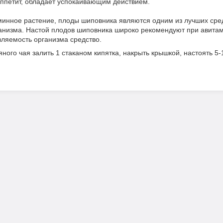
ппетит, обладает успокаивающим действием.
минное растение, плоды шиповника являются одним из лучших сред
анизма. Настой плодов шиповника широко рекомендуют при авита
ляемость организма средство.
ного чая залить 1 стаканом кипятка, накрыть крышкой, настоять 5-