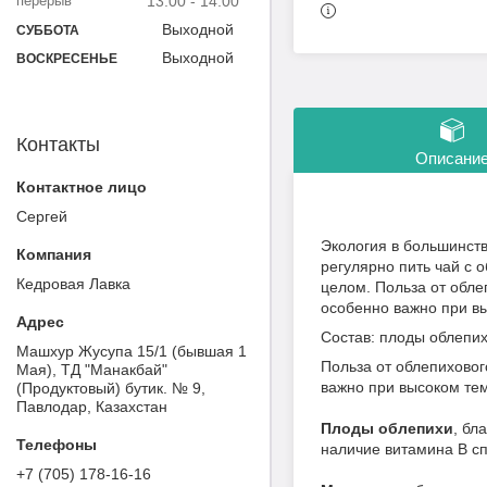
13:00
14:00
Выходной
СУББОТА
Выходной
ВОСКРЕСЕНЬЕ
Контакты
Описани
Сергей
Экология в большинст
регулярно пить чай с 
Кедровая Лавка
целом. Польза от обле
особенно важно при в
Состав: плоды облепих
Машхур Жусупа 15/1 (бывшая 1
Польза от облепиховог
Мая), ТД "Манакбай"
важно при высоком те
(Продуктовый) бутик. № 9,
Павлодар, Казахстан
Плоды облепихи
, бл
наличие витамина В с
+7 (705) 178-16-16