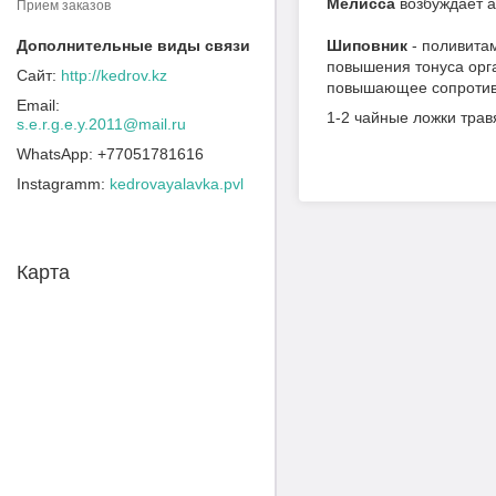
Мелисса
возбуждает а
Прием заказов
Шиповник
- поливита
повышения тонуса орг
http://kedrov.kz
повышающее сопротив
1-2 чайные ложки травя
s.e.r.g.e.y.2011@mail.ru
+77051781616
Instagramm
kedrovayalavka.pvl
Карта