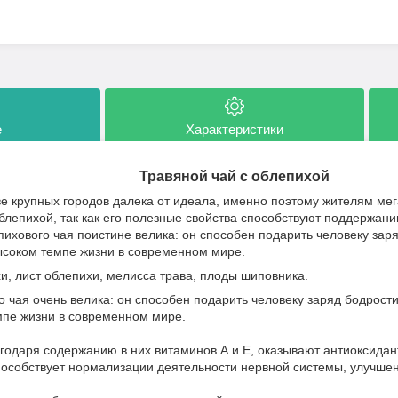
е
Характеристики
Травяной чай с облепихой
ве крупных городов далека от идеала, именно поэтому жителям ме
облепихой, так как его полезные свойства способствуют поддержан
пихового чая поистине велика: он способен подарить человеку заря
ысоком темпе жизни в современном мире.
и, лист облепихи, мелисса трава, плоды шиповника.
о чая очень велика: он способен подарить человеку заряд бодрост
мпе жизни в современном мире.
агодаря содержанию в них витаминов А и Е, оказывают антиоксидан
пособствует нормализации деятельности нервной системы, улучше