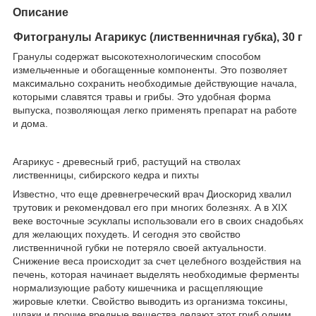
Описание
Фитогранулы Агарикус (лиственничная губка), 30 г
Гранулы содержат высокотехнологическим способом
измельченные и обогащенные компоненты. Это позволяет
максимально сохранить необходимые действующие начала,
которыми славятся травы и грибы. Это удобная форма
выпуска, позволяющая легко применять препарат на работе
и дома.
Агарикус - древесный гриб, растущий на стволах
лиственницы, сибирского кедра и пихты
Известно, что еще древнегреческий врач Диоскорид хвалил
трутовик и рекомендовал его при многих болезнях. А в XIX
веке восточные эсуклапы использовали его в своих снадобьях
для желающих похудеть. И сегодня это свойство
лиственничной губки не потеряло своей актуальности.
Снижение веса происходит за счет целебного воздействия на
печень, которая начинает выделять необходимые ферменты
нормализующие работу кишечника и расщепляющие
жировые клетки. Свойство выводить из организма токсины,
шлаки и прочие вредные вещества делают этот гриб одним