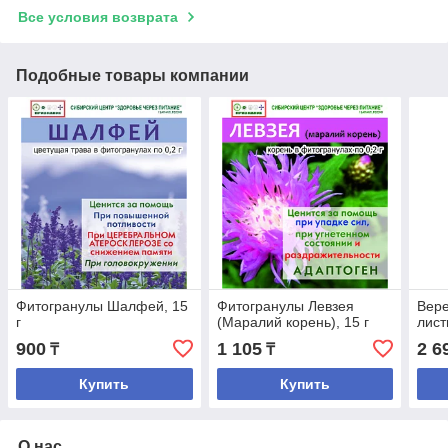
Все условия возврата
Подобные товары компании
Фитогранулы Шалфей, 15
Фитогранулы Левзея
Вере
г
(Маралий корень), 15 г
лист
900
1 105
2 6
₸
₸
Купить
Купить
О нас