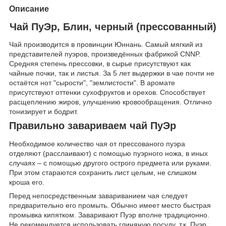
Описание
Чай ПуЭр, Блин, черный (прессованный)
Чай производится в провинции Юннань. Самый мягкий из
представителей пуэров, произведённых фабрикой CNNP.
Средняя степень прессовки, в сырье присутствуют как
чайные почки, так и листья. За 5 лет выдержки в чае почти не
остаётся нот "сырости", "землистости". В аромате
присутствуют оттенки сухофруктов и орехов. Способствует
расщеплению жиров, улучшению кровообращения. Отлично
тонизирует и бодрит.
Правильно завариваем чай ПуЭр
Необходимое количество чая от прессованого пуэра
отделяют (расслаивают) с помощью пуэрного ножа, в иных
случаях – с помощью другого острого предмета или руками.
При этом стараются сохранить лист целым, не слишком
кроша его.
Перед непосредственным завариванием чая следует
предварительно его промыть. Обычно имеет место быстрая
промывка кипятком. Заваривают Пуэр вполне традиционно.
Не рекомендуется использовать глиняную посуду, т.к. Пуэр