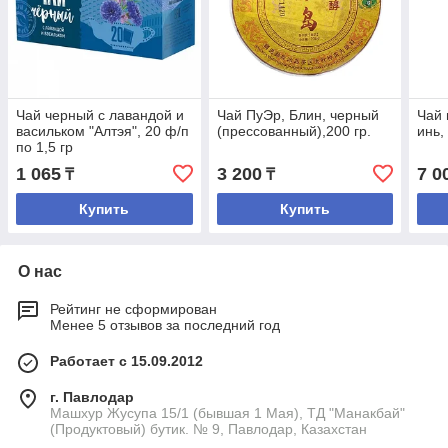
Чай черный с лавандой и
Чай ПуЭр, Блин, черный
Чай 
васильком "Алтэя", 20 ф/п
(прессованный),200 гр.
инь,
по 1,5 гр
1 065
3 200
7 0
₸
₸
Купить
Купить
О нас
Рейтинг не сформирован
Менее 5 отзывов за последний год
Работает с 15.09.2012
г. Павлодар
Машхур Жусупа 15/1 (бывшая 1 Мая), ТД "Манакбай"
(Продуктовый) бутик. № 9, Павлодар, Казахстан