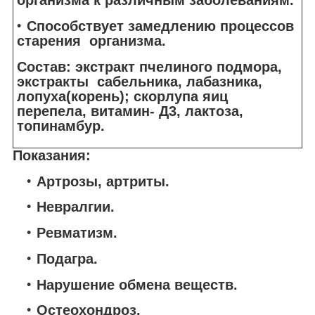
организма к различным заболеваниям.
Способствует замедлению процессов
старения организма.
Состав
: экстракт пчелиного подмора,
экстракты сабельника, лабазника,
лопуха(корень); скорлупа яиц
перепела, витамин- Д3, лактоза,
топинамбур.
П
оказания:
Артрозы, артриты.
Невралгии.
Ревматизм.
Подагра.
Нарушение обмена веществ.
Остеохондроз.