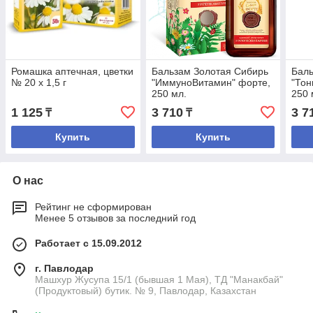
Ромашка аптечная, цветки
Бальзам Золотая Сибирь
Баль
№ 20 х 1,5 г
"ИммуноВитамин" форте,
"То
250 мл.
250 
1 125
3 710
3 7
₸
₸
Купить
Купить
О нас
Рейтинг не сформирован
Менее 5 отзывов за последний год
Работает с 15.09.2012
г. Павлодар
Машхур Жусупа 15/1 (бывшая 1 Мая), ТД "Манакбай"
(Продуктовый) бутик. № 9, Павлодар, Казахстан