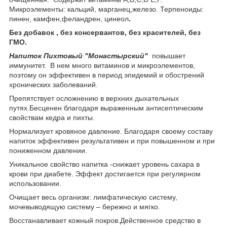
Микроэлементы: кальций, марганец,железо. Терпеноиды:
пинен, камфен,феландрен, цинеол
.
Без добавок , без консервантов, без красителей, без
ГМО.
Напиток Пихтовый "Монастырский"
повышает
иммунитет. В нем много витаминов и микроэлементов,
поэтому он эффективен в период эпидемий и обострений
хронических заболеваний.
Препятствует осложнению в верхних дыхательных
путях.Бесценен благодаря выраженным антисептическим
свойствам кедра и пихты.
Нормализует кровяное давление. Благодаря своему составу
напиток эффективен результативен и при повышенном и при
пониженном давлении.
Уникальное свойство напитка -снижает уровень сахара в
крови при диабете. Эффект достигается при регулярном
использовании.
Очищает весь организм: лимфатическую систему,
мочевыводящую систему – бережно и мягко.
Восстанавливает кожный покров.Действенное средство в