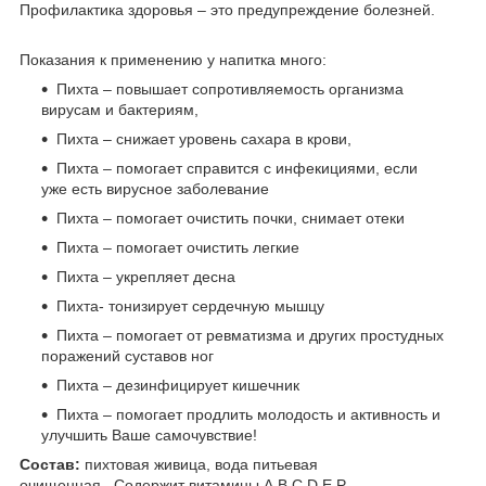
Профилактика здоровья – это предупреждение болезней.
Показания к применению у напитка много:
Пихта – повышает сопротивляемость организма
вирусам и бактериям,
Пихта – снижает уровень сахара в крови,
Пихта – помогает справится с инфекициями, если
уже есть вирусное заболевание
Пихта – помогает очистить почки, снимает отеки
Пихта – помогает очистить легкие
Пихта – укрепляет десна
Пихта- тонизирует сердечную мышцу
Пихта – помогает от ревматизма и других простудных
поражений суставов ног
Пихта – дезинфицирует кишечник
Пихта – помогает продлить молодость и активность и
улучшить Ваше самочувствие!
Состав:
пихтовая живица, вода питьевая
очищенная. Содержит витамины А,В,С,D Е,Р.