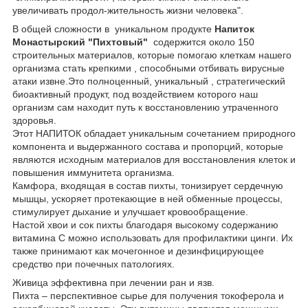
увеличивать продол-жительность жизни человека".
В общей сложности в уникальном продукте
Напиток
Монастырский "Пихтовый"
содержится около 150
строительных материалов, которые помогаю клеткам нашего
организма стать крепкими , способными отбивать вирусные
атаки извне.Это полноценный, уникальный , стратегический
биоактивный продукт, под воздействием которого наш
организм сам находит путь к восстановлению утраченного
здоровья.
Этот НАПИТОК обладает уникальным сочетанием природного
компонента и выдержанного состава и пропорций, которые
являются исходным материалов для восстановления клеток и
повышения иммунитета организма.
Камфора, входящая в состав пихты, тонизирует сердечную
мышцы, ускоряет протекающие в ней обменные процессы,
стимулирует дыхание и улучшает кровообращение.
Настой хвои и сок пихты благодаря высокому содержанию
витамина C можно использовать для профилактики цинги. Их
также принимают как мочегонное и дезинфицирующее
средство при почечных патологиях.
Живица эффективна при лечении ран и язв.
Пихта – перспективное сырье для получения токоферола и