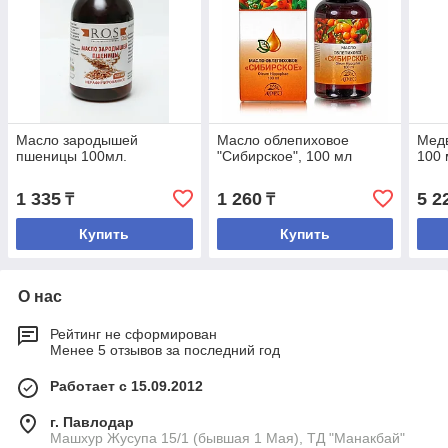
Масло зародышей
Масло облепиховое
Медв
пшеницы 100мл.
"Сибирское", 100 мл
100 
1 335
1 260
5 2
₸
₸
Купить
Купить
О нас
Рейтинг не сформирован
Менее 5 отзывов за последний год
Работает с 15.09.2012
г. Павлодар
Машхур Жусупа 15/1 (бывшая 1 Мая), ТД "Манакбай"