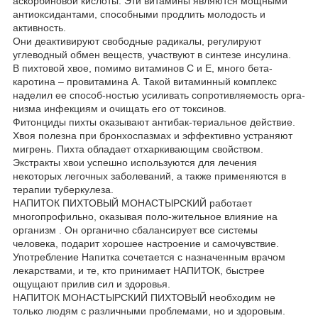
аскорбиновой кислоты. Эти витамины являются мощными
антиоксидантами, способными продлить молодость и
активность.
Они деактивируют свободные радикалы, регулируют
углеводный обмен веществ, участвуют в синтезе инсулина.
В пихтовой хвое, помимо витаминов C и E, много бета-
каротина – провитамина A. Такой витаминный комплекс
наделил ее способ-ностью усиливать сопротивляемость орга-
низма инфекциям и очищать его от токсинов.
Фитонциды пихты оказывают антибак-териальное действие.
Хвоя полезна при бронхоспазмах и эффективно устраняют
мигрень. Пихта обладает отхаркивающим свойством.
Экстракты хвои успешно используются для лечения
некоторых легочных заболеваний, а также применяются в
терапии туберкулеза.
НАПИТОК ПИХТОВЫЙ МОНАСТЫРСКИЙ работает
многопрофильно, оказывая поло-жительное влияние на
организм . Он органично сбалансирует все системы
человека, подарит хорошее настроение и самочувствие.
Употребление Напитка сочетается с назначенным врачом
лекарствами, и те, кто принимает НАПИТОК, быстрее
ощущают прилив сил и здоровья.
НАПИТОК МОНАСТЫРСКИЙ ПИХТОВЫЙ необходим не
только людям с различными проблемами, но и здоровым.