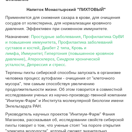
Напиток Монастырский "ПИХТОВЫЙ"
Применяется для снижения сахара в крови, для очищения
сосудов от холестерина, для нормализации кровяного
давления. Эффективен при сниженном иммунитете.
Назначение:
Простудные заболевания
,
Профилактика ОрВИ
и повышение иммунитета
,
Профилактика заболеваний
суставов и костей
,
Диабет 2 типа
,
Кровь и
лимфа
,
Иммунитет
,
Гипертония (повышенное кровяное
давление)
,
Атеросклероз
,
Синдром хронической
усталости
,
Депрессия и стресс
.
Терпены пихты сибирской способны запускать в организме
человека процесс аутофагии - очищения от "клеточного
мусора", тем самым способствуя увеличению
продолжительности жизни. Об этом говорится в совместной
исследовании ученых из научно-производс-твенной компании
"Инитиум-Фарм" и Института молекулярной биологии имени
Энгельгардта РАН.
Руководитель научных проектов "Инитиум-Фарм" Фания
Маганова, рассказывая об, исследовании свойств сибирской
пихты говорит о том, что ученые стоят "на пороге открытия
"эликсира молодости", который сможет значительно