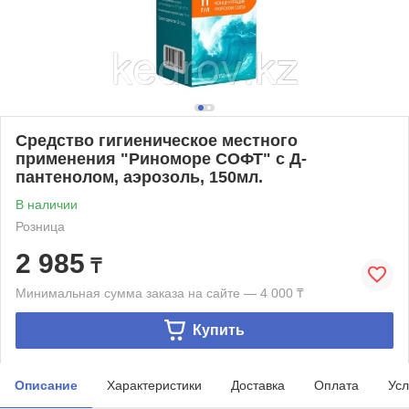
Средство гигиеническое местного
применения "Риноморе СОФТ" с Д-
пантенолом, аэрозоль, 150мл.
В наличии
Розница
2 985
₸
Минимальная сумма заказа на сайте — 4 000 ₸
Купить
Описание
Характеристики
Доставка
Оплата
Усл