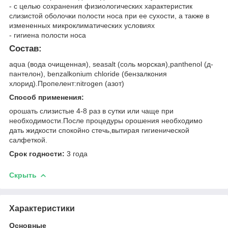
- с целью сохранения физиологических характеристик
слизистой оболочки полости носа при ее сухости, а также в
измененных микроклиматических условиях
- гигиена полости носа
Состав:
aqua (вода очищенная), seasalt (соль морская),panthenol (д-
пантелон), benzalkonium chloride (бензалкония
хлорид).Пропелент:nitrogen (азот)
Способ применения:
орошать слизистые 4-8 раз в сутки или чаще при
необходимости.После процедуры орошения необходимо
дать жидкости спокойно стечь,вытирая гигиенической
салфеткой.
Срок годности:
3 года
Скрыть
Характеристики
Основные