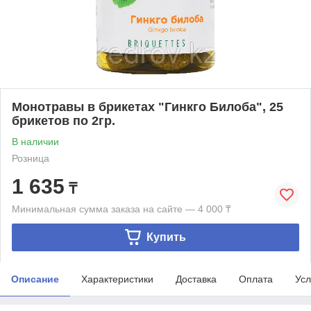
Монотравы в брикетах "Гинкго Билоба", 25
брикетов по 2гр.
В наличии
Розница
1 635
₸
Минимальная сумма заказа на сайте — 4 000 ₸
Купить
Описание
Характеристики
Доставка
Оплата
Усл