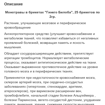
Описание
Монотравы в брикетах "Гинкго Билоба", 25 брикетов по
2гр.
Растение, улучшающее мозговое и периферическое
кровообращение
Ангиопротекторное средство (улучшает кровоснабжение и
метаболизм тканей, что позволяет избавиться от негативных
проявлений болезней, возвращая память и ясность
мышления.
Обладает сосудорасширяющим действием, препятствует
агрегации тромбоцитов. Нормализует метаболические
процессы, оказывает антигипоксическое действие на ткани.
Оказывает выраженное противоотечное действие на уровне
головного мозга и в периферических тканях.
Применяется при недостаточности кровоснабжения мозга,
склерозе артерий мозга, при сердечно-сосудистых
заболеваниях (гипертонии, стенокардии, аритмии,
атеросклерозе), при варикозном расширении вен,
тромбофлебите, начальной стадии болезни Альцгеймера ,
болезни Паркинсона, вегето-сосудистой дистонии, ухудшении
памяти, внимания, зрения, снижении скорости мышления,