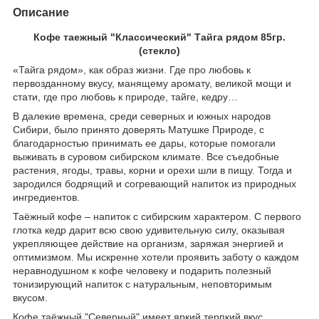
Описание
Кофе таежный "Классический" Тайга рядом 85гр.
(стекло)
«Тайга рядом», как образ жизни. Где про любовь к
первозданному вкусу, манящему аромату, великой мощи и
стати, где про любовь к природе, тайге, кедру…
В далекие времена, среди северных и южных народов
Сибири, было принято доверять Матушке Природе, с
благодарностью принимать ее дары, которые помогали
выживать в суровом сибирском климате. Все съедобные
растения, ягоды, травы, корни и орехи шли в пищу. Тогда и
зародился бодрящий и согревающий напиток из природных
ингредиентов.
Таёжный кофе – напиток с сибирским характером. С первого
глотка кедр дарит всю свою удивительную силу, оказывая
укрепляющее действие на организм, заряжая энергией и
оптимизмом. Мы искренне хотели проявить заботу о каждом
неравнодушном к кофе человеку и подарить полезный
тонизирующий напиток с натуральным, неповторимым
вкусом.
Кофе таёжный "Северный" имеет яркий терпкий вкус