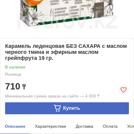
Карамель леденцовая БЕЗ САХАРА с маслом
черного тмина и эфирным маслом
грейпфрута 19 гр.
В наличии
Розница
710
₸
Минимальная сумма заказа на сайте — 4 000 ₸
Купить
Описание
Характеристики
Доставка
Оплата
Усл