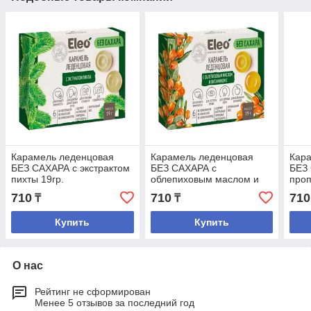
Карамель леденцовая
Карамель леденцовая
Кар
БЕЗ САХАРА с экстрактом
БЕЗ САХАРА с
БЕЗ
пихты 19гр.
облепиховым маслом и
проп
витамином С 19 гр.
мели
710
710
710
₸
₸
Купить
Купить
О нас
Рейтинг не сформирован
Менее 5 отзывов за последний год