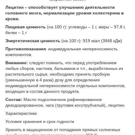
Лецитин – способствует улучшению деятельности
головного мозга, нормализации уровня холестерина в
крови.
Пищевая ценность
(на 100 г): углеводы – 1 г, жиры – 97,8 г,
белки – 1 г
Энергетическая ценность
(на 100 г): 919 ккал (3848 кДж)
Противопоказания
: индивидуальная непереносимость
компонентов.
Внимание:
следует помнить, что перед употреблением
любых сборов, настоев, бальзамов и т.п., выработанных из
растительного сырья, необходимо принять пробную
(уменьшенную в 4 раза) дозу для определения
индивидуальной непереносимости отдельных компонентов,
входящих в состав данного продукта.
Состав:
Масло подсолнечное рафинированное
дезодорированное, чага (трутовик косотрубчатый), лецитин.
Характеристики
Условия хранения и срок годности
Хранить в защищенном от попадания прямых солнечных