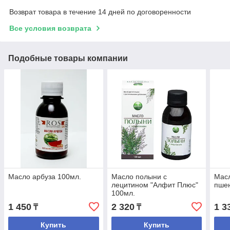
Возврат товара в течение 14 дней по договоренности
Все условия возврата
Подобные товары компании
Масло арбуза 100мл.
Масло полыни с
Мас
лецитином "Алфит Плюс"
пше
100мл.
1 450
2 320
1 3
₸
₸
Купить
Купить