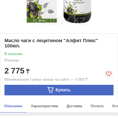
Масло чаги с лецитином "Алфит Плюс"
100мл.
В наличии
Розница
2 775
₸
Минимальная сумма заказа на сайте — 4 000 ₸
Купить
Описание
Характеристики
Доставка
Оплата
Усл