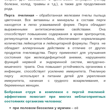
болезни, холод, травмы и т.д.), а также для продолжения
рода.
Перга
пчелиная
– обработанная железами пчелы пыльца
цветочная. Все витамины и минералы в составе перги
находятся в легко усваиваемой форме. Перга обладает
выраженными антитоксическими свойствами. Она
способствует повышению содержания в крови эритроцитов,
ретикулоцитов и гемоглобина, обеспечивает нормализацию
количества лейкоцитов и лейкоцитарной формулы. Перга не
обладает аллергенным действием в отличие от других
продуктов пчеловодства. Пергу применяют для улучшения
состояния при железодефицитной анемии, нарушениях
функций нервной и эндокринной систем, желудочно-
кишечного тракта. Она повышает устойчивость организма к
инфекции, способствует усилению иммунитета. Пчелиную
пергу используют в питании детей для укрепления
иммунитета, начиная с грудного вскармливания, и
беременных женщин.
Бобровая струя в комплексе с пергой пчелиной
эффективно помогает при многих неблагоприятных
состояниях организма человека:
при половом бессилии у мужчин
– её