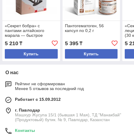
«Секрет бобра» с
Пантогематоген, 56
«Сек
пантами алтайского
капсул по 0,2 г
лец
марала — быстрое
(30 к
восстановление (30
5 210
5 395
5 2
₸
₸
капсул по 0,5 г.)
Купить
Купить
О нас
Рейтинг не сформирован
Менее 5 отзывов за последний год
Работает с 15.09.2012
г. Павлодар
Машхур Жусупа 15/1 (бывшая 1 Мая), ТД "Манакбай"
(Продуктовый) бутик. № 9, Павлодар, Казахстан
Контакты