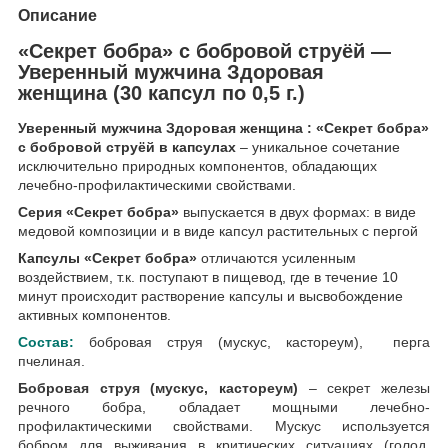
Описание
«Секрет бобра» с бобровой струёй —
Уверенный мужчина Здоровая
женщина
(30 капсул по 0,5 г.)
Уверенный мужчина Здоровая женщина : «Секрет бобра»
с бобровой струёй в капсулах
– уникальное сочетание
исключительно природных компонентов, обладающих
лечебно-профилактическими свойствами.
Серия «Секрет бобра»
выпускается в двух формах: в виде
медовой композиции и в виде капсул растительных с пергой
Капсулы «Секрет бобра»
отличаются усиленным
воздействием, т.к. поступают в пищевод, где в течение 10
минут происходит растворение капсулы и высвобождение
активных компонентов.
Состав:
бобровая струя (мускус, кастореум), перга
пчелиная.
Бобровая струя (мускус, кастореум)
– секрет железы
речного бобра, обладает мощными лечебно-
профилактическими свойствами. Мускус используется
бобром для выживания в критических ситуациях (голод,