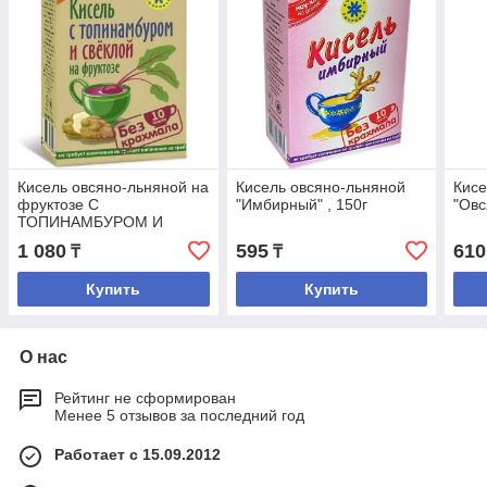
Кисель овсяно-льняной на
Кисель овсяно-льняной
Кисе
фруктозе С
"Имбирный" , 150г
"Овс
ТОПИНАМБУРОМ И
СВЕКЛОЙ 150 г (Компас
1 080
595
610
₸
₸
здоровья)
Купить
Купить
О нас
Рейтинг не сформирован
Менее 5 отзывов за последний год
Работает с 15.09.2012