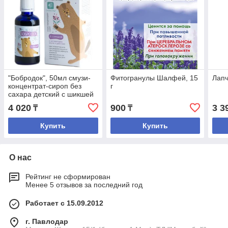
"Бобродок", 50мл смузи-
Фитогранулы Шалфей, 15
Лапч
концентрат-сироп без
г
сахара детский с шикшей
(неврологические
4 020
900
3 3
₸
₸
расстройства)
Купить
Купить
О нас
Рейтинг не сформирован
Менее 5 отзывов за последний год
Работает с 15.09.2012
г. Павлодар