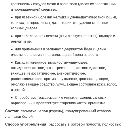
кровеносных сосудов мозга и всего тела (делая их эластичными
и проницаемыми) средство;
при язвенной болезни желудка и двенадцатиперстной кишки,
колитах, энтероколитах, дизентерии, желудочно-кишечных
коликах, диарее;
при заболеваниях печени (в т.ч. желтуха, гепатит), подагре и
ревматизме;
для применения в регионах с дефицитом йода с целью
очистки организма и нормализации обмена веществ.
Как адаптогеннное, иммуностимулирующее,
антидепрессантное, антистрессорное, антиоксидантное,
вяжущее, гемостатическое, антисептическое,
ранозаживляющее, противоопухолевое, кровоочищающее,
омолаживающее средство, улучшающее состояние кожи, волос,
и ногтей.
Способствует рассасыванию мягких опухолей, узловых
образований и препятствует старению клеток организма.
Состав:
лапчатка белая (корень), гранулированный отваром
лапчатки белой.
Способ употребления:
рассосать в ротовой полости, полностью