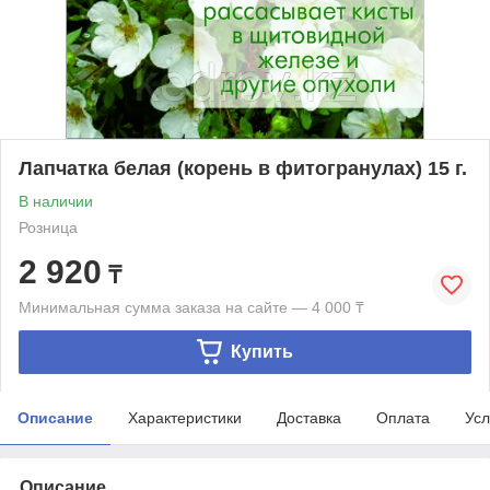
Лапчатка белая (корень в фитогранулах) 15 г.
В наличии
Розница
2 920
₸
Минимальная сумма заказа на сайте — 4 000 ₸
Купить
Описание
Характеристики
Доставка
Оплата
Усл
Описание