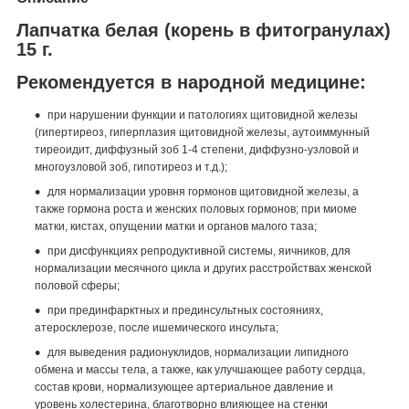
Лапчатка белая (корень в фитогранулах)
15 г.
Рекомендуется в народной медицине:
при нарушении функции и патологиях щитовидной железы
(гипертиреоз, гиперплазия щитовидной железы, аутоиммунный
тиреоидит, диффузный зоб 1-4 степени, диффузно-узловой и
многоузловой зоб, гипотиреоз и т.д.);
для нормализации уровня гормонов щитовидной железы, а
также гормона роста и женских половых гормонов; при миоме
матки, кистах, опущении матки и органов малого таза;
при дисфункциях репродуктивной системы, яичников, для
нормализации месячного цикла и других расстройствах женской
половой сферы;
при прединфарктных и прединсультных состояниях,
атеросклерозе, после ишемического инсульта;
для выведения радионуклидов, нормализации липидного
обмена и массы тела, а также, как улучшающее работу сердца,
состав крови, нормализующее артериальное давление и
уровень холестерина, благотворно влияющее на стенки