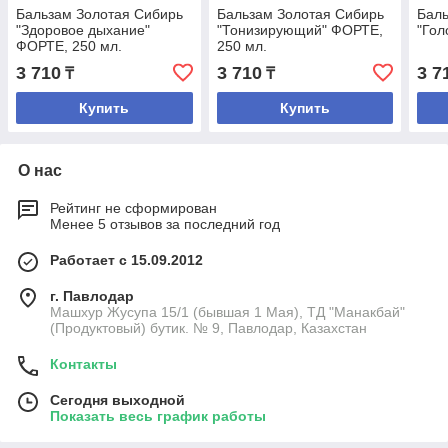
Бальзам Золотая Сибирь
Бальзам Золотая Сибирь
Баль
"Здоровое дыхание"
"Тонизирующий" ФОРТЕ,
"Гол
ФОРТЕ, 250 мл.
250 мл.
3 710
3 710
3 7
₸
₸
Купить
Купить
О нас
Рейтинг не сформирован
Менее 5 отзывов за последний год
Работает с 15.09.2012
г. Павлодар
Машхур Жусупа 15/1 (бывшая 1 Мая), ТД "Манакбай"
(Продуктовый) бутик. № 9, Павлодар, Казахстан
Контакты
Сегодня выходной
Показать весь график работы