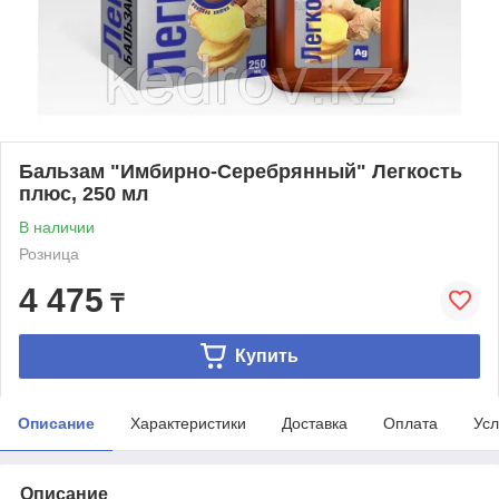
Бальзам "Имбирно-Серебрянный" Легкость
плюс, 250 мл
В наличии
Розница
4 475
₸
Купить
Описание
Характеристики
Доставка
Оплата
Усл
Описание