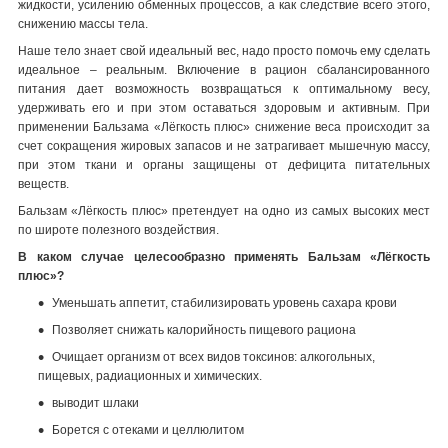
жидкости, усилению обменных процессов, а как следствие всего этого,
снижению массы тела.
Наше тело знает свой идеальный вес, надо просто помочь ему сделать
идеальное – реальным. Включение в рацион сбалансированного
питания дает возможность возвращаться к оптимальному весу,
удерживать его и при этом оставаться здоровым и активным. При
применении Бальзама «Лёгкость плюс» снижение веса происходит за
счет сокращения жировых запасов и не затрагивает мышечную массу,
при этом ткани и органы защищены от дефицита питательных
веществ.
Бальзам «Лёгкость плюс» претендует на одно из самых высоких мест
по широте полезного воздействия.
В каком случае целесообразно применять Бальзам «Лёгкость
плюс»?
Уменьшать аппетит, стабилизировать уровень сахара крови
Позволяет снижать калорийность пищевого рациона
Очищает организм от всех видов токсинов: алкогольных,
пищевых, радиационных и химических.
выводит шлаки
Борется с отеками и целлюлитом