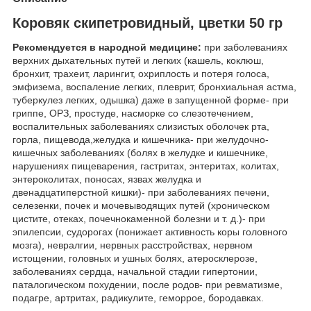
Коровяк скипетровидный, цветки 50 гр
Рекомендуется в народной медицине:
при заболеваниях
верхних дыхательных путей и легких (кашель, коклюш,
бронхит, трахеит, ларингит, охриплость и потеря голоса,
эмфизема, воспаление легких, плеврит, бронхиальная астма,
туберкулез легких, одышка) даже в запущенной форме- при
гриппе, ОРЗ, простуде, насморке со слезотечением,
воспалительных заболеваниях слизистых оболочек рта,
горла, пищевода,желудка и кишечника- при желудочно-
кишечных заболеваниях (болях в желудке и кишечнике,
нарушениях пищеварения, гастритах, энтеритах, колитах,
энтероколитах, поносах, язвах желудка и
двенадцатиперстной кишки)- при заболеваниях печени,
селезенки, почек и мочевыводящих путей (хроническом
цистите, отеках, почечнокаменной болезни и т. д.)- при
эпилепсии, судорогах (понижает активность коры головного
мозга), невралгии, нервных расстройствах, нервном
истощении, головных и ушных болях, атеросклерозе,
заболеваниях сердца, начальной стадии гипертонии,
паталогическом похудении, после родов- при ревматизме,
подагре, артритах, радикулите, геморрое, бородавках.