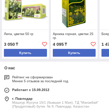
Липа, цветки 50 гр
Арника горная, цветки 25
Бояр
гр.
3 050
4 095
1 4
₸
₸
Купить
Купить
О нас
Рейтинг не сформирован
Менее 5 отзывов за последний год
Работает с 15.09.2012
г. Павлодар
Машхур Жусупа 15/1 (бывшая 1 Мая), ТД "Манакбай"
(Продуктовый) бутик. № 9, Павлодар, Казахстан