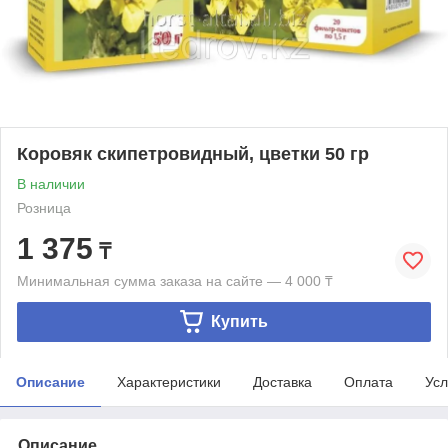
Коровяк скипетровидный, цветки 50 гр
В наличии
Розница
1 375
₸
Минимальная сумма заказа на сайте — 4 000 ₸
Купить
Описание
Характеристики
Доставка
Оплата
Усл
Описание