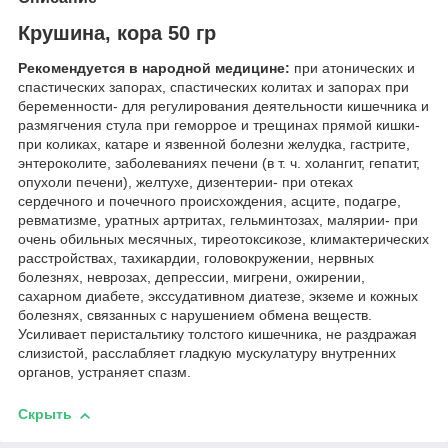
Крушина, кора 50 гр
Рекомендуется в народной медицине:
при атонических и
спастических запорах, спастических колитах и запорах при
беременности- для регулирования деятельности кишечника и
размягчения стула при геморрое и трещинах прямой кишки-
при коликах, катаре и язвенной болезни желудка, гастрите,
энтероколите, заболеваниях печени (в т. ч. холангит, гепатит,
опухоли печени), желтухе, дизентерии- при отеках
сердечного и почечного происхождения, асците, подагре,
ревматизме, уратных артритах, гельминтозах, малярии- при
очень обильных месячных, тиреотоксикозе, климактерических
расстройствах, тахикардии, головокружении, нервных
болезнях, неврозах, депрессии, мигрени, ожирении,
сахарном диабете, экссудативном диатезе, экземе и кожных
болезнях, связанных с нарушением обмена веществ.
Усиливает перистальтику толстого кишечника, не раздражая
слизистой, расслабляет гладкую мускулатуру внутренних
органов, устраняет спазм.
Скрыть