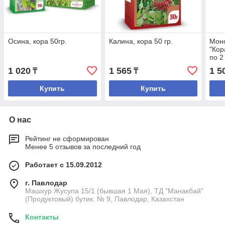
Осина, кора 50гр.
Калина, кора 50 гр.
Моно
"Кор
по 2 
1 020
1 565
1 5
₸
₸
Купить
Купить
О нас
Рейтинг не сформирован
Менее 5 отзывов за последний год
Работает с 15.09.2012
г. Павлодар
Машхур Жусупа 15/1 (бывшая 1 Мая), ТД "Манакбай"
(Продуктовый) бутик. № 9, Павлодар, Казахстан
Контакты