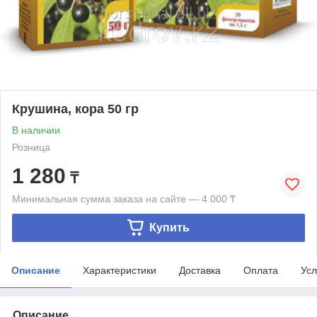
Крушина, кора 50 гр
В наличии
Розница
1 280
₸
Минимальная сумма заказа на сайте — 4 000 ₸
Купить
Описание
Характеристики
Доставка
Оплата
Усл
Описание