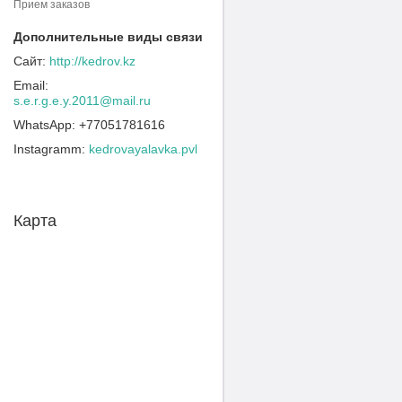
Прием заказов
http://kedrov.kz
s.e.r.g.e.y.2011@mail.ru
+77051781616
Instagramm
kedrovayalavka.pvl
Карта