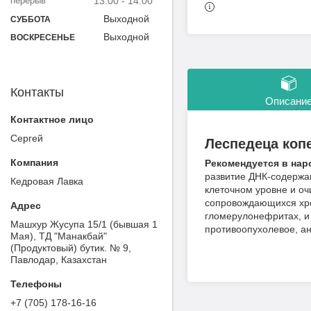
13:00
14:00
Выходной
СУББОТА
Выходной
ВОСКРЕСЕНЬЕ
Контакты
Описани
Сергей
Леспедеца копе
Рекомендуется в на
развитие ДНК-содержащ
Кедровая Лавка
клеточном уровне и оч
сопровождающихся хро
гломерулонефритах, и
Машхур Жусупа 15/1 (бывшая 1
противоопухолевое, а
Мая), ТД "Манакбай"
(Продуктовый) бутик. № 9,
Павлодар, Казахстан
+7 (705) 178-16-16