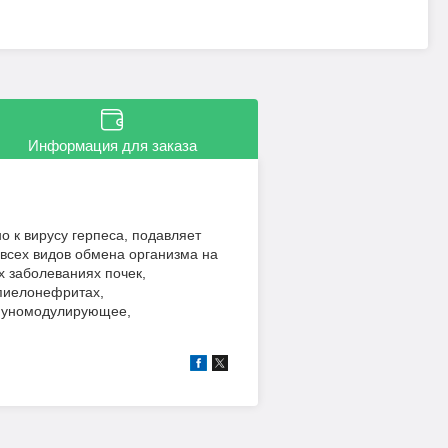
Информация для заказа
о к вирусу герпеса, подавляет
 всех видов обмена организма на
х заболеваниях почек,
пиелонефритах,
ммуномодулирующее,