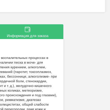
Информация для заказа
 воспалительных процессах в
наличии песка в моче- для
ления курением, алкоголем,
еваний (паротит, токсоплазмоз,
ках, бессоннице, алкоголизме- при
ердечной боли, стенокардии,
т и т. д.), желудочно-кишечного
чных коликах, метеоризме,
ного происхождения и под глазами),
ре, ревматизме, диатезах
холециститах, общей слабости
ой перегородки, раке кожи и