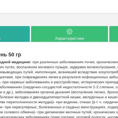
е
Характеристики
нь 50 гр
одной медицине:
при различных заболеваниях почек, хронических
х путях, воспалении мочевого пузыря, задержке мочеиспускания, 
евыводящих путей, импотенции, возникшей вследствие злоупотреб
атами, при повреждениях яичек в результате инфекционных забол
- при нервных заболеваниях и расстройствах, истерических припад
аболеваниях (сердечно-сосудистой недостаточности 1-2 степени, с
 и др.), заболеваниях органов дыхания (воспаление легких, бронхи
ой болезни желудка и двенадцатиперстной кишки, желудочных и кише
тве переполненности желудка)- при водянке, отеках (в т. ч. сердеч
е- при нерегулярных, болезненных и скудных менструациях, подаг
 солевого обмена)- при дискинезии желчных путей, хронических 
онкологических заболеваниях (раке гортани, ротовой полости, носов