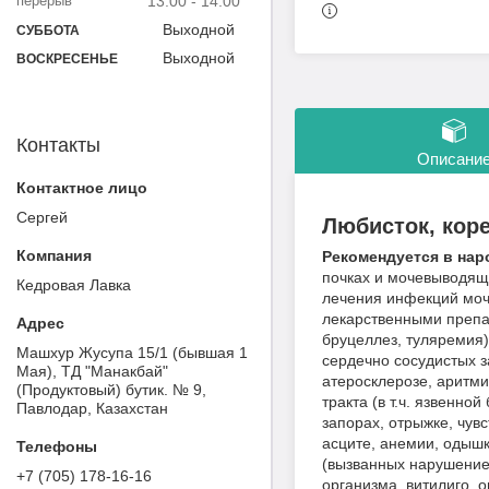
13:00
14:00
Выходной
СУББОТА
Выходной
ВОСКРЕСЕНЬЕ
Контакты
Описани
Сергей
Любисток, коре
Рекомендуется в нар
почках и мочевыводящи
Кедровая Лавка
лечения инфекций моч
лекарственными препар
бруцеллез, туляремия)
Машхур Жусупа 15/1 (бывшая 1
сердечно сосудистых з
Мая), ТД "Манакбай"
атеросклерозе, аритмии
(Продуктовый) бутик. № 9,
тракта (в т.ч. язвенн
Павлодар, Казахстан
запорах, отрыжке, чувс
асците, анемии, одышк
(вызванных нарушением
+7 (705) 178-16-16
организма, витилиго, 