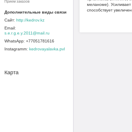
Прием заказов
меланоме). Усиливает 
способствует увеличен
http://kedrov.kz
s.e.r.g.e.y.2011@mail.ru
+77051781616
Instagramm
kedrovayalavka.pvl
Карта