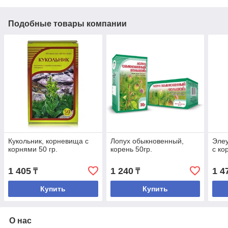
Подобные товары компании
Кукольник, корневища с
Лопух обыкновенный,
Элеу
корнями 50 гр.
корень 50гр.
с ко
1 405
1 240
1 4
₸
₸
Купить
Купить
О нас