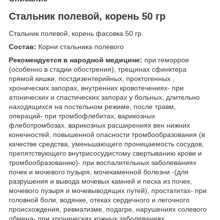
Стальник полевой, корень 50 гр
Стальник полевой, корень фасовка 50 гр.
Состав:
Корни стальника полевого
Рекомендуется в народной медицине:
при геморрое
(особенно в стадии обострения), трещинах сфинктера
прямой кишки, постдизентерийных, проктогенных ,
хронических запорах, внутренних кровотечениях- при
атонических и спастических запорах у больных, длительно
находящихся на постельном режиме, после травм,
операций- при тромбофлебитах, варикозных
флеботромбозах, варикозных расширениях вен нижних
конечностей, повышенной опасности тромбообразования (в
качестве средства, уменьшающего проницаемость сосудов,
препятствующего внутрисосудистому свертыванию крови и
тромбообразованию)- при воспалительных заболеваниях
почек и мочевого пузыря, мочекаменной болезни -(для
разрушения и вывода мочевых камней и песка из почек,
мочевого пузыря и мочевыводящих путей), простатитах- при
головной боли, водянке, отеках сердечного и легочного
происхождения, ревматизме, подагре, нарушениях солевого
обмена- при хронических кожных заболеваниях,