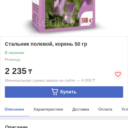
Стальник полевой, корень 50 гр
В наличии
Розница
2 235
₸
Минимальная сумма заказа на сайте — 4 000 ₸
Купить
Описание
Характеристики
Доставка
Оплата
Усл
Описание