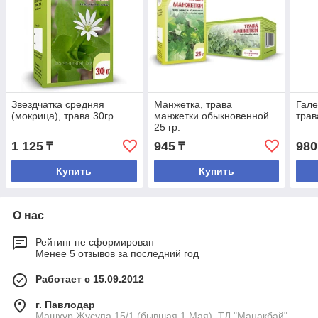
Звездчатка средняя
Манжетка, трава
Гале
(мокрица), трава 30гр
манжетки обыкновенной
трав
25 гр.
1 125
945
980
₸
₸
Купить
Купить
О нас
Рейтинг не сформирован
Менее 5 отзывов за последний год
Работает с 15.09.2012
г. Павлодар
Машхур Жусупа 15/1 (бывшая 1 Мая), ТД "Манакбай"