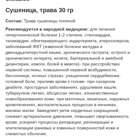
Сушеница, трава 30 гр
Состав:
Трава сушеницы топяной
Рекомендуется в народной медицине:
для лечения
гипертонической болезни 1-2 степени, стенокардии,
тахикардии, облитерирующего эндартериита, атеросклероза,
заболеваний ЖКТ (язвенной болезни желудка и
двенадцатиперстной кишки, хронического гастрита, острого и
хронического энтерита, колита, бактериальной и амебной
дизентерии, изжоги, болей в животе)- при расстройствах
нервной системы, повышенной нервной возбудимости,
бессоннице, ночных страхах, учащенном сердцебиении,
головной боли, приливе крови к голове- при сахарном
диабете, простудных заболеваниях, удушливом кашле,
туберкулезе легких, абсцессах легких, злокачественных
новообразованиях кожи- при маточных, кишечных, наружных
кровотечениях, воспалительных процессах в яичниках,
миомах матки. Замедляет ритм сердечных сокращений,
снижает артериальное давление, повышает свертываемость
крови, ускоряет процессы репарации, регенерации и
эпителизации раневых и язвенных поверхностей кожи и
слизистых оболочек.