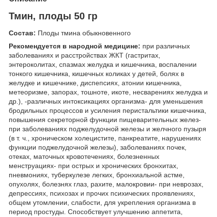
Тмин, плоды 50 гр
Состав:
Плоды тмина обыкновенного
Рекомендуется в народной медицине:
при различных
заболеваниях и расстройствах ЖКТ (гастритах,
энтероколитах, спазмах желудка и кишечника, воспалении
тонкого кишечника, кишечных коликах у детей, болях в
желудке и кишечнике, диспепсиях, атонии кишечника,
метеоризме, запорах, тошноте, икоте, несварениях желудка и
др.), -различных интоксикациях организма- для уменьшения
бродильных процессов и усиления перистальтики кишечника,
повышения секреторной функции пищеварительных желез-
при заболеваниях поджелудочной железы и желчного пузыря
(в т. ч., хроническом холецистите, панкреатите, нарушениях
функции поджелудочной железы), заболеваниях почек,
отеках, маточных кровотечениях, болезненных
менструациях- при острых и хронических бронхитах,
пневмониях, туберкулезе легких, бронхиальной астме,
опухолях, болезнях глаз, рахите, малокровии- при неврозах,
депрессиях, психозах и прочих психических проявлениях,
общем утомлении, слабости, для укрепления организма в
период простуды. Способствует улучшению аппетита,