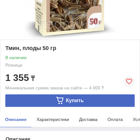
Тмин, плоды 50 гр
В наличии
Розница
1 355
₸
Минимальная сумма заказа на сайте — 4 000 ₸
Купить
Описание
Характеристики
Доставка
Оплата
Усл
Описание