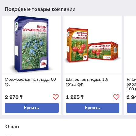
Подобные товары компании
Можжевельник, плоды 50
Шиповник плоды, 1,5
Ряби
гр.
гр*20 фп
ряб
100 
2 970
1 225
2 9
₸
₸
Купить
Купить
О нас