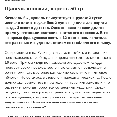
Щавель конский, корень 50 гр
Казалось бы, щавель присутствует в русской кухне
испокон веков: вкуснейший суп из щавеля или пироги
каждый знает с детства. Однако, наши предки долгое
время уничтожали растение, считая его сорняком. В то
же время французская знать в 12 веке очень почитала
это растение и с удовольствием потребляла его в пищу.
Со временем и на Руси щавель стали любить и готовить из
него всевозможные блюда, но произошло это только только в
16 веке. Причем люди не называли его щавелем: следуя
примеру своих предков, восточные славяне продолжали в
речи упоминать растение как «дикую свеклу» или «луговое
яблоко». Не осталась в стороне и народная медицина. После
долгих экспериментов и наблюдений травники заметили, что
растение помогает бороться со многими недугами. Среди
людей тут же стали распространяться домашние рецепты на
основе щавеля, которые применяются при тех или иных
недомоганиях.
Почему же щавель считается таким
полезным растением?