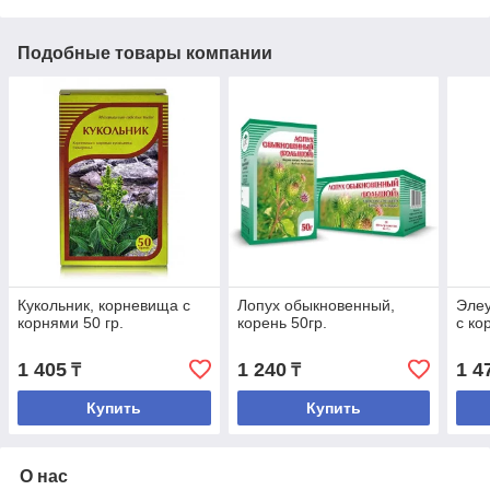
Подобные товары компании
Кукольник, корневища с
Лопух обыкновенный,
Элеу
корнями 50 гр.
корень 50гр.
с ко
1 405
1 240
1 4
₸
₸
Купить
Купить
О нас