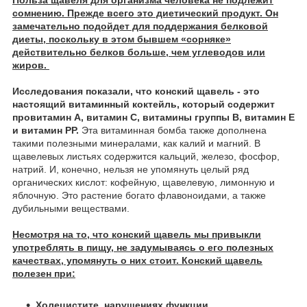
Польза щавеля для организма человека не подлежит
сомнению. Прежде всего это диетический продукт. Он
замечательно подойдет для поддержания белковой
диеты, поскольку в этом бывшем «сорняке»
действительно белков больше, чем углеводов или
жиров.
Исследования показали, что конский щавель - это
настоящий витаминный коктейль, который содержит
провитамин А, витамин С, витамины группы В, витамин Е
и витамин РР.
Эта витаминная бомба также дополнена
такими полезными минералами, как калий и магний. В
щавелевых листьях содержится кальций, железо, фосфор,
натрий. И, конечно, нельзя не упомянуть целый ряд
органических кислот: кофейную, щавелевую, лимонную и
яблочную. Это растение богато флавоноидами, а также
дубильными веществами.
Несмотря на то, что конский щавель мы привыкли
употреблять в пищу, не задумываясь о его полезных
качествах, упомянуть о них стоит. Конский щавель
полезен при:
Холецистите, нарушениях функции