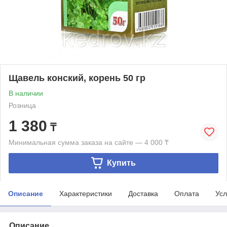
Щавель конский, корень 50 гр
В наличии
Розница
1 380
₸
Минимальная сумма заказа на сайте — 4 000 ₸
Купить
Описание
Характеристики
Доставка
Оплата
Усл
Описание