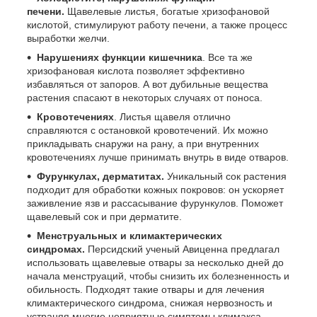
печени.
Щавелевые листья, богатые хризофановой
кислотой, стимулируют работу печени, а также процесс
выработки желчи.
Нарушениях функции кишечника
. Все та же
хризофановая кислота позволяет эффективно
избавляться от запоров. А вот дубильные вещества
растения спасают в некоторых случаях от поноса.
Кровотечениях
. Листья щавеля отлично
справляются с остановкой кровотечений. Их можно
прикладывать снаружи на рану, а при внутренних
кровотечениях лучше принимать внутрь в виде отваров.
Фурункулах, дерматитах.
Уникальный сок растения
подходит для обработки кожных покровов: он ускоряет
заживление язв и рассасывание фурункулов. Поможет
щавелевый сок и при дерматите.
Менструальных и климактерических
синдромах.
Персидский ученый Авиценна предлагал
использовать щавелевые отвары за несколько дней до
начала менструаций, чтобы снизить их болезненность и
обильность. Подходят такие отвары и для лечения
климактерического синдрома, снижая нервозность и
устраняя многие неприятные симптомы климакса.