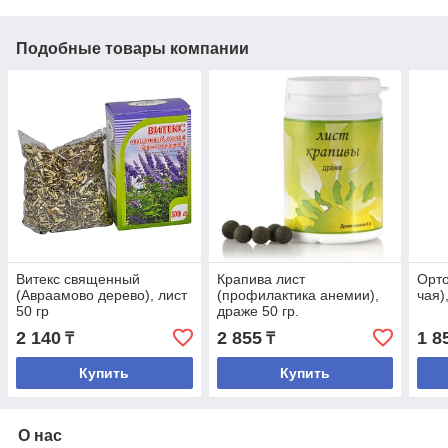
Подобные товары компании
Витекс священный
Крапива лист
Орто
(Авраамово дерево), лист
(профилактика анемии),
чая)
50 гр
драже 50 гр.
2 140
2 855
1 8
₸
₸
Купить
Купить
О нас