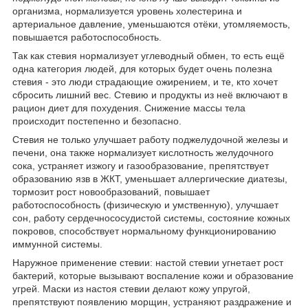
организма, нормализуется уровень холестерина и
артериальное давление, уменьшаются отёки, утомляемость,
повышается работоспособность.
Так как стевия нормализует углеводный обмен, то есть ещё
одна категория людей, для которых будет очень полезна
стевия - это люди страдающие ожирением, и те, кто хочет
сбросить лишний вес. Стевию и продукты из неё включают в
рацион диет для похудения. Снижение массы тела
происходит постепенно и безопасно.
Стевия не только улучшает работу поджелудочной железы и
печени, она также нормализует кислотность желудочного
сока, устраняет изжогу и газообразование, препятствует
образованию язв в ЖКТ, уменьшает аллергические диатезы,
тормозит рост новообразований, повышает
работоспособность (физическую и умственную), улучшает
сон, работу сердечнососудистой системы, состояние кожных
покровов, способствует нормальному функционированию
иммунной системы.
Наружное применение стевии: настой стевии угнетает рост
бактерий, которые вызывают воспаление кожи и образование
угрей. Маски из настоя стевии делают кожу упругой,
препятствуют появлению морщин, устраняют раздражение и