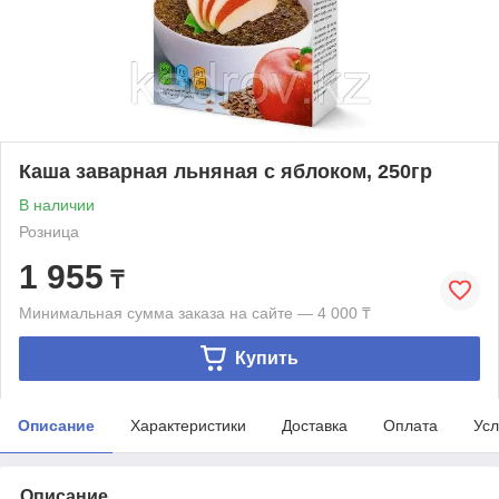
Каша заварная льняная с яблоком, 250гр
В наличии
Розница
1 955
₸
Минимальная сумма заказа на сайте — 4 000 ₸
Купить
Описание
Характеристики
Доставка
Оплата
Усл
Описание