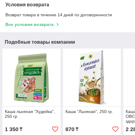
Условия возврата
Возврат товара в течение 14 дней по договоренности
Все условия возврата
Подобные товары компании
Каша льняная "Худейка",
Каша "Льняная", 250 гр.
Каш
250 гр.
ОВС
здор
1 350
870
2 2
₸
₸