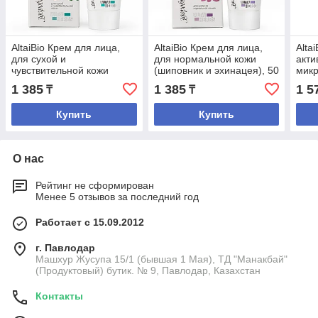
AltaiBio Крем для лица,
AltaiBio Крем для лица,
Alta
для сухой и
для нормальной кожи
акт
чувствительной кожи
(шиповник и эхинацея), 50
микр
(хлопок и брусника), 50
мл
отбе
1 385
1 385
1 5
₸
₸
мл
Купить
Купить
О нас
Рейтинг не сформирован
Менее 5 отзывов за последний год
Работает с 15.09.2012
г. Павлодар
Машхур Жусупа 15/1 (бывшая 1 Мая), ТД "Манакбай"
(Продуктовый) бутик. № 9, Павлодар, Казахстан
Контакты