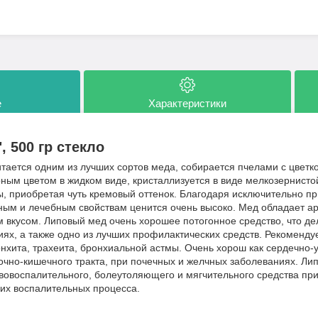
е
Характеристики
 500 гр стекло
тается одним из лучших сортов меда, собирается пчелами с цветко
ным цветом в жидком виде, кристаллизуется в виде мелкозернисто
, приобретая чуть кремовый оттенок. Благодаря исключительно пр
ым и лечебным свойствам ценится очень высоко. Мед обладает 
 вкусом. Липовый мед очень хорошее потогонное средство, что д
ях, а также одно из лучших профилактических средств. Рекоменду
онхита, трахеита, бронхиальной астмы. Очень хорош как сердечно
очно-кишечного тракта, при почечных и желчных заболеваниях. Ли
ивовоспалительного, болеутоляющего и мягчительного средства при
гих воспалительных процесса.