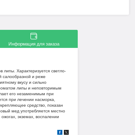
Информация для заказа
в липы. Характеризуется светло-
й салообразной и реже
иятному вкусу и сильно
ароматом липы и неповторимым
елает его незаменимым при
ется при лечении насморка,
-укрепляющее средство, показан
повый мед употребляется местно
 ожогах, экземах, воспалении