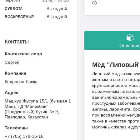
13:00
14:00
Выходной
СУББОТА
Выходной
ВОСКРЕСЕНЬЕ
Контакты
Описани
Сергей
Мёд "Липовый",
Липовый мед также счи
желтым и светло-янтар
Кедровая Лавка
крупнозернистой массы
выраженным питательн
ванильно-карамельным
Машхур Жусупа 15/1 (бывшая 1
простудных заболевани
Мая), ТД "Манакбай"
ангины, ларингита, бр
(Продуктовый) бутик. № 9,
при воспалении желуд
Павлодар, Казахстан
также в качестве прот
молочных желез и дру
+7 (705) 178-16-16