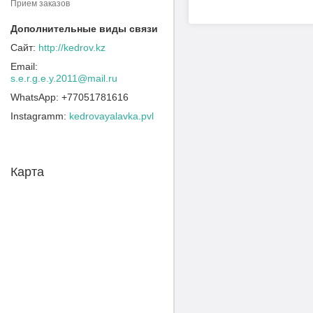
Прием заказов
http://kedrov.kz
s.e.r.g.e.y.2011@mail.ru
+77051781616
Instagramm
kedrovayalavka.pvl
Карта