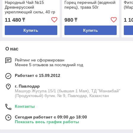
Народный Чай №15
Горец перечный (водяной
Фито
Древнерусский
перец), трава 50г
(Мар
укрепляющий силы, 40 гр
(20 ф/п по 2,0 г)
11 480
980
1 1
₸
₸
Купить
Купить
О нас
Рейтинг не сформирован
Менее 5 отзывов за последний год
Работает с 15.09.2012
г. Павлодар
Машхур Жусупа 15/1 (бывшая 1 Мая), ТД "Манакбай"
(Продуктовый) бутик. № 9, Павлодар, Казахстан
Контакты
Сегодня работает с 09:00 до 18:00
Показать весь график работы