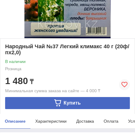
Народный Чай №37 Легкий климакс 40 г (20ф/
пх2,0)
В наличии
Розница
1 480
₸
Минимальная сумма заказа на сайте — 4 000 ₸
Купить
Описание
Характеристики
Доставка
Оплата
Усл