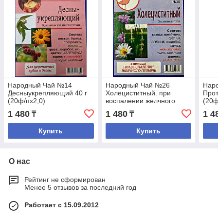
Народный Чай №14
Народный Чай №26
Нар
Десныукрепляющий 40 г
Холециститный. при
Прот
(20ф/пх2,0)
воспалении желчного
(20ф
пузыря 40 г (20ф/пх2,0)
1 480
1 480
1 4
₸
₸
Купить
Купить
О нас
Рейтинг не сформирован
Менее 5 отзывов за последний год
Работает с 15.09.2012