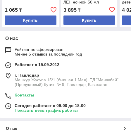
ЛЁН ночной 50 мл
дете
(Компас здоровья)
1 065
3 895
4 0
₸
₸
Купить
Купить
О нас
Рейтинг не сформирован
Менее 5 отзывов за последний год
Работает с 15.09.2012
г. Павлодар
Машхур Жусупа 15/1 (бывшая 1 Мая), ТД "Манакбай"
(Продуктовый) бутик. № 9, Павлодар, Казахстан
Контакты
Сегодня работает с 09:00 до 18:00
Показать весь график работы
О нас