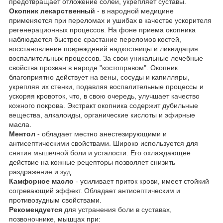
предотвращает отложение солей, укрепляет суставы.
Окопник лекарственный
- в народной медицине
применяется при переломах и ушибах в качестве ускорителя
регенерационных процессов. На фоне приема окопника
наблюдается быстрое срастание переломов костей,
восстановление повреждений надкостницы и ликвидация
воспалительных процессов. За свои уникальные лечебные
свойства прозван в народе "костоправом". Окопник
благоприятно действует на вены, сосуды и капилляры,
укрепляя их стенки, подавляя воспалительные процессы и
ускоряя кровоток, что, в свою очередь, улучшает качество
кожного покрова. Экстракт окопника содержит дубильные
вещества, алкалоиды, органические кислоты и эфирные
масла.
Ментол
- обладает местно анестезирующими и
антисептическими свойствами. Широко используется для
снятия мышечной боли и усталости. Его охлаждающее
действие на кожные рецепторы позволяет снизить
раздражение и зуд.
Камфорное масло
- усиливает приток крови, имеет стойкий
согревающий эффект. Обладает антисептическим и
противозудным свойствами.
Рекомендуется
для устранения боли в суставах,
позвоночнике, мышцах при: