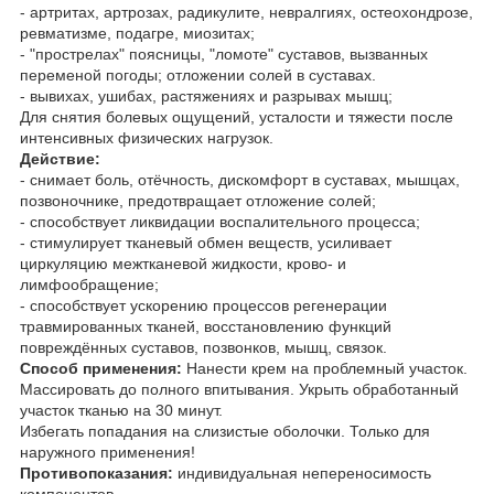
- артритах, артрозах, радикулите, невралгиях, остеохондрозе,
ревматизме, подагре, миозитах;
- "прострелах" поясницы, "ломоте" суставов, вызванных
переменой погоды; отложении солей в суставах.
- вывихах, ушибах, растяжениях и разрывах мышц;
Для снятия болевых ощущений, усталости и тяжести после
интенсивных физических нагрузок.
Действие:
- снимает боль, отёчность, дискомфорт в суставах, мышцах,
позвоночнике, предотвращает отложение солей;
- способствует ликвидации воспалительного процесса;
- стимулирует тканевый обмен веществ, усиливает
циркуляцию межтканевой жидкости, крово- и
лимфообращение;
- способствует ускорению процессов регенерации
травмированных тканей, восстановлению функций
повреждённых суставов, позвонков, мышц, связок.
Способ применения:
Нанести крем на проблемный участок.
Массировать до полного впитывания. Укрыть обработанный
участок тканью на 30 минут.
Избегать попадания на слизистые оболочки. Только для
наружного применения!
Противопоказания:
индивидуальная непереносимость