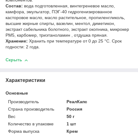
компонентов.
Состав:
вода подготовленная, винтегреневое масло,
камфора, эмульгатор, ПЭГ-40 гидрогенизированное
касторовое масло, масло растительное, пропиленгликоль,
высшие жирные спирты, вазелин, ментол, диметикон,
экстракт сабельника болотного, экстракт окопника, микрокер
PM5, карбомер, триэтаноламин , отдушка пряная.
Хранение:
Хранить при температуре от 0 до 25 °С. Срок
годности: 2 года.
Скрыть
Характеристики
Основные
Производитель
РеалКапс
Страна производитель
Россия
Вес
50 г
Количество в упаковке
1 шт
Форма выпуска
Крем