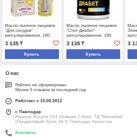
Масло льняное пищевое
Масло льняное пищевое
Мас
"Для сосудов"
"Стоп-Диабет"
Элик
капсулированное, 180
капсулированное, 180
капс
капс по 0,3 г/18 шт
капс по 0,3 г/18 шт
капс
3 135
3 135
3 1
₸
₸
Купить
Купить
О нас
Рейтинг не сформирован
Менее 5 отзывов за последний год
Работает с 15.09.2012
г. Павлодар
Машхур Жусупа 15/1 (бывшая 1 Мая), ТД "Манакбай"
(Продуктовый) бутик. № 9, Павлодар, Казахстан
Контакты