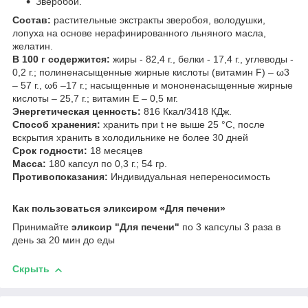
Зверобой.
Состав:
растительные экстракты зверобоя, володушки,
лопуха на основе нерафинированного льняного масла,
желатин.
В 100 г содержится:
жиры - 82,4 г., белки - 17,4 г., углеводы -
0,2 г.; полиненасыщенные жирные кислоты (витамин F) – ω3
– 57 г., ω6 –17 г.; насыщенные и мононенасыщенные жирные
кислоты – 25,7 г.; витамин Е – 0,5 мг.
Энергетическая ценность:
816 Ккал/3418 КДж.
Способ хранения:
хранить при t не выше 25 °С, после
вскрытия хранить в холодильнике не более 30 дней
Срок годности:
18 месяцев
Масса:
180 капсул по 0,3 г.; 54 гр.
Противопоказания:
Индивидуальная непереносимость
Как пользоваться эликсиром «Для печени»
Принимайте
эликсир "Для печени"
по 3 капсулы 3 раза в
день за 20 мин до еды
Скрыть