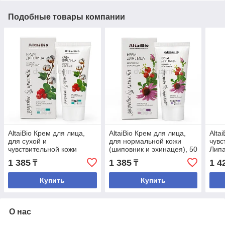
Подобные товары компании
AltaiBio Крем для лица,
AltaiBio Крем для лица,
Alta
для сухой и
для нормальной кожи
чувс
чувствительной кожи
(шиповник и эхинацея), 50
Липа
(хлопок и брусника), 50
мл
туба
1 385
1 385
1 4
₸
₸
мл
Купить
Купить
О нас