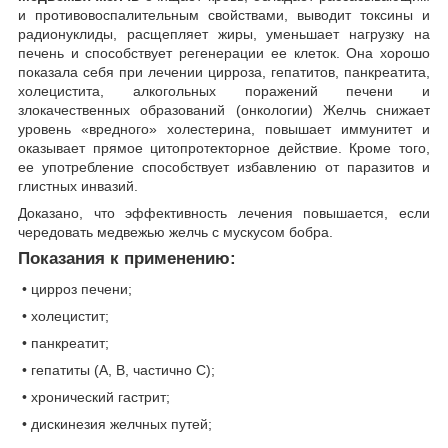
и противовоспалительным свойствами, выводит токсины и
радионуклиды, расщепляет жиры, уменьшает нагрузку на
печень и способствует регенерации ее клеток. Она хорошо
показала себя при лечении цирроза, гепатитов, панкреатита,
холецистита, алкогольных поражений печени и
злокачественных образований (онкологии) Желчь снижает
уровень «вредного» холестерина, повышает иммунитет и
оказывает прямое цитопротекторное действие. Кроме того,
ее употребление способствует избавлению от паразитов и
глистных инвазий.
Доказано, что эффективность лечения повышается, если
чередовать медвежью желчь с мускусом бобра.
Показания к применению:
• цирроз печени;
• холецистит;
• панкреатит;
• гепатиты (А, В, частично С);
• хронический гастрит;
• дискинезия желчных путей;