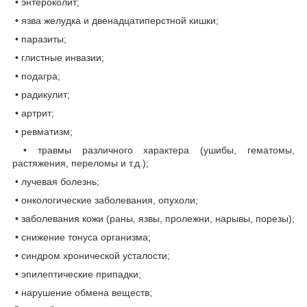
• энтероколит;
• язва желудка и двенадцатиперстной кишки;
• паразиты;
• глистные инвазии;
• подагра;
• радикулит;
• артрит;
• ревматизм;
• травмы различного характера (ушибы, гематомы,
растяжения, переломы и т.д.);
• лучевая болезнь;
• онкологические заболевания, опухоли;
• заболевания кожи (раны, язвы, пролежни, нарывы, порезы);
• снижение тонуса организма;
• синдром хронической усталости;
• эпилептические припадки;
• нарушение обмена веществ;