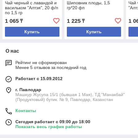
Чай черный с лавандой и
Шиповник плоды, 1,5
Чай 
васильком "Алтэя", 20 ф/п
гр*20 фп
"Алт
по 1,5 гр
1 065
1 225
1 0
₸
₸
Купить
Купить
О нас
Рейтинг не сформирован
Менее 5 отзывов за последний год
Работает с 15.09.2012
г. Павлодар
Машхур Жусупа 15/1 (бывшая 1 Мая), ТД "Манакбай"
(Продуктовый) бутик. № 9, Павлодар, Казахстан
Контакты
Сегодня работает с 09:00 до 18:00
Показать весь график работы