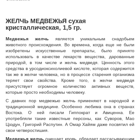
ЖЕЛЧЬ МЕДВЕЖЬЯ сухая
кристаллическая, 1,5 гр.
Медвежья желчь
является уникальным снадобьем
животного происхождения. Во времена, когда еще не были
изобретены искусственные препараты, было принято
использовать в качестве лекарств вещества, дарованные
природой, в том числе и желчь медведя. Ценность этого
средства в урсодиоксихолиевой кислоте, которая содержится
так же в желчи человека, но в процессе старения организма
теряет свои свойства. Кроме того, в желчи медведя
присутствует огромное количество активных веществ,
которые просто необходимы человеку.
С давних пор медвежью желчь применяют в народной и
традиционной медицине. Особенно любима она в странах
Востока. О ней писали Гиппократ и Авиценна. Ее
употребляли такие известные персоны, как Суворов, Мао
Цзэдун, Григорий Распутин. А Омар Хайям даже посвятил ей
свои четверостишия.
Медвежья желчь
очищает кровь, обладает рассасывающим