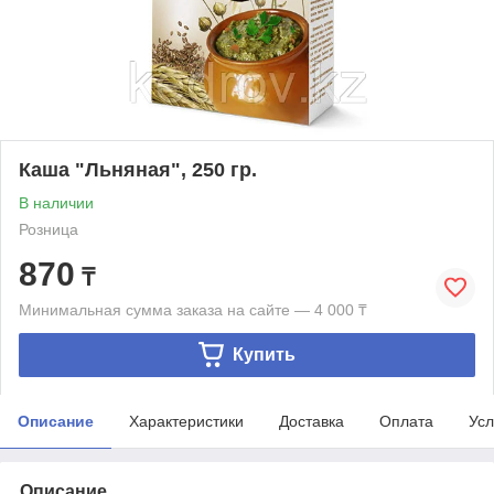
Каша "Льняная", 250 гр.
В наличии
Розница
870
₸
Минимальная сумма заказа на сайте — 4 000 ₸
Купить
Описание
Характеристики
Доставка
Оплата
Усл
Описание