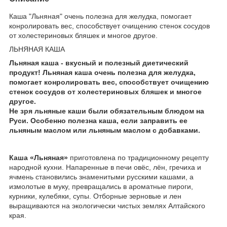
Каша "Льняная" очень полезна для желудка, помогает
конролировать вес, способствует очищению стенок сосудов
от холестериновых бляшек и многое другое.
ЛЬНЯНАЯ КАША
Льняная каша - вкусный и полезный диетический
продукт! Льняная каша очень полезна для желудка,
помогает конролировать вес, способствует очищению
стенок сосудов от холестериновых бляшек и многое
другое.
Не зря льняные каши были обязательным блюдом на
Руси. Особенно полезна каша, если заправить ее
льняным маслом или льняным маслом с добавками.
Каша «Льняная»
приготовлена по традиционному рецепту
народной кухни. Напаренные в печи овёс, лён, гречиха и
ячмень становились знаменитыми русскими кашами, а
измолотые в муку, превращались в ароматные пироги,
курники, кулебяки, супы. Отборные зерновые и лен
выращиваются на экологически чистых землях Алтайского
края.