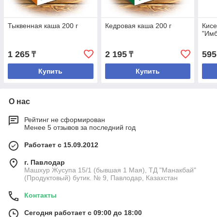
Тыквенная каша 200 г
Кедровая каша 200 г
Кисе
"Имб
1 265
2 195
595
₸
₸
Купить
Купить
О нас
Рейтинг не сформирован
Менее 5 отзывов за последний год
Работает с 15.09.2012
г. Павлодар
Машхур Жусупа 15/1 (бывшая 1 Мая), ТД "Манакбай"
(Продуктовый) бутик. № 9, Павлодар, Казахстан
Контакты
Сегодня работает с 09:00 до 18:00