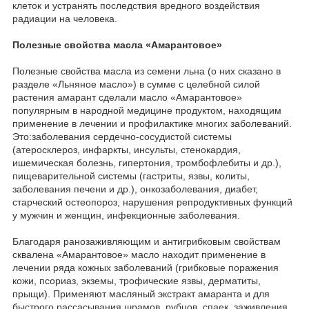
клеток и устранять последствия вредного воздействия
радиации на человека.
Полезные свойства масла «Амарантовое»
Полезные свойства масла из семени льна (о них сказано в
разделе «Льняное масло») в сумме с целебной силой
растения амарант сделали масло «Амарантовое»
популярным в народной медицине продуктом, находящим
применение в лечении и профилактике многих заболеваний.
Это:заболевания сердечно-сосудистой системы
(атеросклероз, инфаркты, инсульты, стенокардия,
ишемическая болезнь, гипертония, тромбофлебиты и др.),
пищеварительной системы (гастриты, язвы, колиты,
заболевания печени и др.), онкозаболевания, диабет,
старческий остеопороз, нарушения репродуктивных функций
у мужчин и женщин, инфекционные заболевания.
Благодаря ранозаживляющим и антигрибковым свойствам
сквалена «Амарантовое» масло находит применение в
лечении ряда кожных заболеваний (грибковые поражения
кожи, псориаз, экземы, трофические язвы, дерматиты,
прыщи). Применяют масляный экстракт амаранта и для
быстрого рассасывания шрамов, рубцов, спаек, заживления