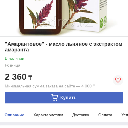
"Амарантовое" - масло льняное с экстрактом
амаранта
В наличии
Розница
2 360
₸
Минимальная сумма заказа на сайте — 4 000 ₸
Купить
Описание
Характеристики
Доставка
Оплата
Усл