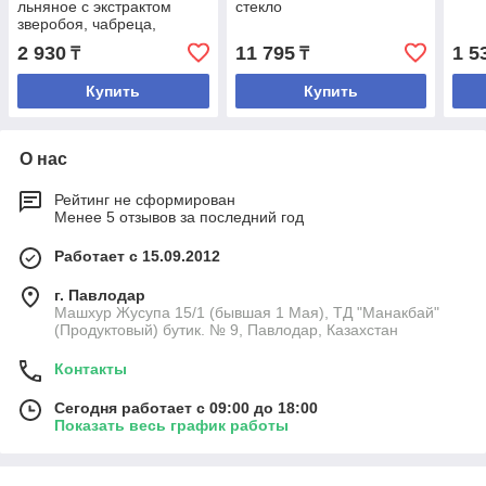
льняное с экстрактом
стекло
зверобоя, чабреца,
лабазника, амаранта,
2 930
11 795
1 5
₸
₸
облепихи, моркови,
куриль
Купить
Купить
О нас
Рейтинг не сформирован
Менее 5 отзывов за последний год
Работает с 15.09.2012
г. Павлодар
Машхур Жусупа 15/1 (бывшая 1 Мая), ТД "Манакбай"
(Продуктовый) бутик. № 9, Павлодар, Казахстан
Контакты
Сегодня работает с 09:00 до 18:00
Показать весь график работы