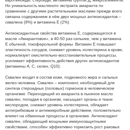
Но уникальность масляного экстракта амаранта по
сравнению с другими растительными маслами прежде всего
связана содержанием в нём двух мощных антиоксидантов –
сквалена (8%) и витамина Е (2%).
Антиоксидантные свойства витамина Е, содержащегося в
масле «Амарантовое», в 40-50 раз сильнее, чем у витамина
Е обычной, токоферольной формы. Витамин Е повышает
эластичность сосудов, снижает уровень холестерина в крови,
нормализует окислительно-восстановительные процессы,
усиливает эффективность действия других антиоксидантов
(витамины A, C, селен, Q10).
Сквален входит в состав кожи, подкожного жира и сальных
желез человека. Сквален – компонент, необходимый для
синтеза стероидных (половых) гормонов в человеческом
организме. Переходящий из амаранта в льняное масло
сквален, попадая в организм, насыщает органы и ткани
кислородом, снижает уровень холестерина, обладает
антигрибковым и антимикробным действием, положительно
влияет на обменные процессы в организме. Антиоксидант
сквален, обладающий мощными иммунозащитными
свойствами, способен эффективно тормозить рост раковых