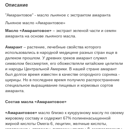
Описание
"Амарантовое" - масло льняное с экстрактом амаранта
Льняное масло «Амарантовое»
Масло «Амарантовое»
– экстракт зеленой части и семян
амаранта на основе льняного масла.
Амарант
– растение, лечебные свойства которого
использовались в народной медицине разных стран еще в
далеком прошлом. У древних греков амарант служил
символом бессмертия, его обожествляли китайские целители
и народы Центральной Америки. В нашей стране амарант
был долгое время известен в качестве огородного сорняка -
щирицы. Но в последнее время получило распространение
специальное выращивание пищевых и кормовых сортов
амаранта.
Состав масла «Амарантовое»
«Амарантовое»
масло близко к кукурузному маслу по своему
жировому составу и содержит 67% полиненасыщенной
жирной кислоты Омега-6, лецитин, желчные кислоты,
каротиноиды, стероиды, витамины группы Д, микроэлементы.