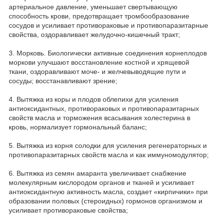
артериальное давление, уменьшает свертывающую
способность крови, предотвращает тромбообразование
сосудов и усиливает противораковые и противопаразитарные
свойства, оздоравливает желудочно-кишечный тракт;
3. Морковь. Биологически активные соединения корнеплодов
моркови улучшают восстановление костной и хрящевой
ткани, оздоравливают моче- и желчевыводящие пути и
сосуды; восстанавливают зрение;
4. Вытяжка из коры и плодов облепихи для усиления
антиоксидантных, противораковых и противопаразитарных
свойств масла и торможения всасывания холестерина в
кровь, нормализует гормональный баланс;
5. Вытяжка из корня солодки для усиления регенераторных и
противопаразитарных свойств масла и как иммуномодулятор;
6. Вытяжка из семян амаранта увеличивает снабжение
молекулярным кислородом органов и тканей и усиливает
антиоксидантную активность масла, создает «кирпичики» при
образовании половых (стероидных) гормонов организмом и
усиливает противораковые свойства;