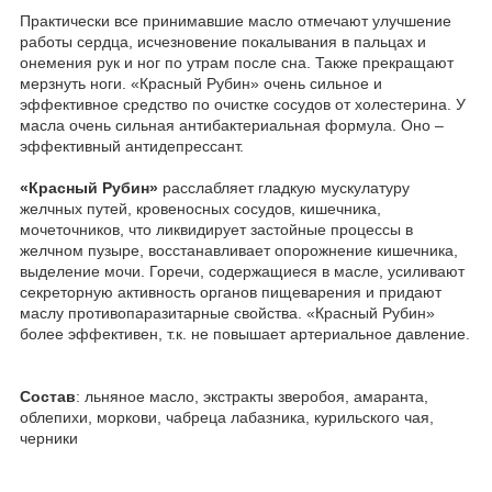
Практически все принимавшие масло отмечают улучшение
работы сердца, исчезновение покалывания в пальцах и
онемения рук и ног по утрам после сна. Также прекращают
мерзнуть ноги. «Красный Рубин» очень сильное и
эффективное средство по очистке сосудов от холестерина. У
масла очень сильная антибактериальная формула. Оно –
эффективный антидепрессант.
«Красный Рубин»
расслабляет гладкую мускулатуру
желчных путей, кровеносных сосудов, кишечника,
мочеточников, что ликвидирует застойные процессы в
желчном пузыре, восстанавливает опорожнение кишечника,
выделение мочи. Горечи, содержащиеся в масле, усиливают
секреторную активность органов пищеварения и придают
маслу противопаразитарные свойства. «Красный Рубин»
более эффективен, т.к. не повышает артериальное давление.
Состав
: льняное масло, экстракты зверобоя, амаранта,
облепихи, моркови, чабреца лабазника, курильского чая,
черники