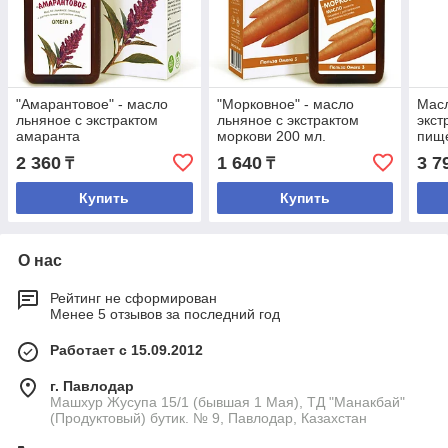
"Амарантовое" - масло
"Морковное" - масло
Масл
льняное с экстрактом
льняное с экстрактом
экст
амаранта
моркови 200 мл.
пищ
капс
2 360
1 640
3 7
₸
₸
капс
Купить
Купить
О нас
Рейтинг не сформирован
Менее 5 отзывов за последний год
Работает с 15.09.2012
г. Павлодар
Машхур Жусупа 15/1 (бывшая 1 Мая), ТД "Манакбай"
(Продуктовый) бутик. № 9, Павлодар, Казахстан