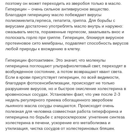
поэтому он может переходить из зверобоя только в масло.
Гиперицин – очень сильное антивирусное вещество.
Благодаря гиперицину масло побеждает вирусы
полиомиелита,герпеса, гепатита, гриппа. Для борьбы с
вирусами достаточно употреблять масло внутрь и наружно:
смазывать места, пораженные герпесом, закапывать внос и
полоскать горло при гриппе. Гиперицин, блокируя вирусное
протеиновое сито мембраны, подавляет способность вирусов
любой природы к вхождению в клетку.
Гиперицин фотоактивен. Это значит, что молекулы
гиперицина поглощают ультрафиолетовый свет, переходят в
возбужденное состояние, а потом возвращают квант света.
Если в крови присутствует гиперицин, по всей видимости,
благодаря фотосенсибилизации, происходит не только
разрушение вирусов, но и быстрое окисление холестерина в
кровеносных сосудах. Установлен факт, что уже после 2-3
недель регулярного приема обогащенного зверобоем
льняного масла сосуды очищаются. Происходит очень
полезная для человека совместная работа гиперфорина и
гиперицина по борьбе с атеросклерозом: угнетение синтеза
холестерина в печени, ускорение его метаболизма и
утилизация, чистка сосудов от холестериновых бляшек.