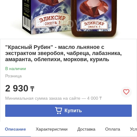
"Красный Рубин" - масло льняное с
экстрактом зверобоя, чабреца, лабазника,
амаранта, облепихи, моркови, куриль
В наличии
Розница
2 930
₸
Минимальная сумма заказа на сайте — 4 000 ₸
Купить
Описание
Характеристики
Доставка
Оплата
Усл