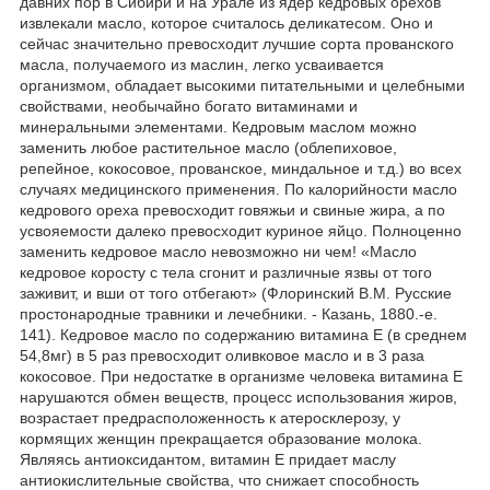
давних пор в Сибири и на Урале из ядер кедровых орехов
извлекали масло, которое считалось деликатесом. Оно и
сейчас значительно превосходит лучшие сорта прованского
масла, получаемого из маслин, легко усваивается
организмом, обладает высокими питательными и целебными
свойствами, необычайно богато витаминами и
минеральными элементами. Кедровым маслом можно
заменить любое растительное масло (облепиховое,
репейное, кокосовое, прованское, миндальное и т.д.) во всех
случаях медицинского применения. По калорийности масло
кедрового ореха превосходит говяжьи и свиные жира, а по
усвояемости далеко превосходит куриное яйцо. Полноценно
заменить кедровое масло невозможно ни чем! «Масло
кедровое коросту с тела сгонит и различные язвы от того
заживит, и вши от того отбегают» (Флоринский В.М. Русские
простонародные травники и лечебники. - Казань, 1880.-е.
141). Кедровое масло по содержанию витамина Е (в среднем
54,8мг) в 5 раз превосходит оливковое масло и в 3 раза
кокосовое. При недостатке в организме человека витамина Е
нарушаются обмен веществ, процесс использования жиров,
возрастает предрасположенность к атеросклерозу, у
кормящих женщин прекращается образование молока.
Являясь антиоксидантом, витамин Е придает маслу
антиокислительные свойства, что снижает способность