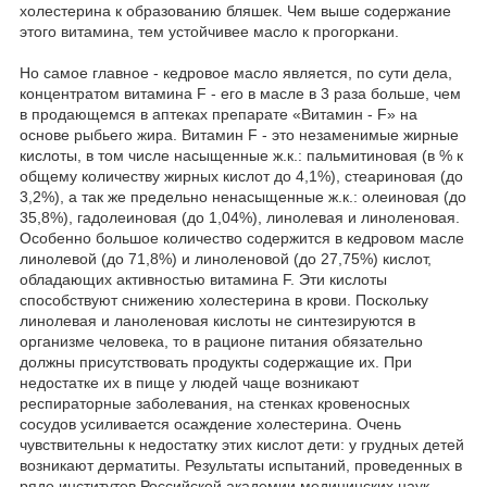
холестерина к образованию бляшек. Чем выше содержание
этого витамина, тем устойчивее масло к прогоркани.
Но самое главное - кедровое масло является, по сути дела,
концентратом витамина F - его в масле в 3 раза больше, чем
в продающемся в аптеках препарате «Витамин - F» на
основе рыбьего жира. Витамин F - это незаменимые жирные
кислоты, в том числе насыщенные ж.к.: пальмитиновая (в % к
общему количеству жирных кислот до 4,1%), стеариновая (до
3,2%), а так же предельно ненасыщенные ж.к.: олеиновая (до
35,8%), гадолеиновая (до 1,04%), линолевая и линоленовая.
Особенно большое количество содержится в кедровом масле
линолевой (до 71,8%) и линоленовой (до 27,75%) кислот,
обладающих активностью витамина F. Эти кислоты
способствуют снижению холестерина в крови. Поскольку
линолевая и ланоленовая кислоты не синтезируются в
организме человека, то в рационе питания обязательно
должны присутствовать продукты содержащие их. При
недостатке их в пище у людей чаще возникают
респираторные заболевания, на стенках кровеносных
сосудов усиливается осаждение холестерина. Очень
чувствительны к недостатку этих кислот дети: у грудных детей
возникают дерматиты. Результаты испытаний, проведенных в
ряде институтов Российской академии медицинских наук,