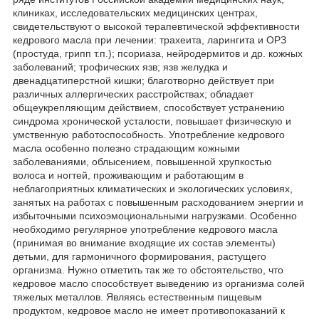
клиниках, исследовательских медицинских центрах,
свидетельствуют о высокой терапевтической эффективности
кедрового масла при лечении: трахеита, ларингита и ОРЗ
(простуда, грипп т.п.); псориаза, нейродермитов и др. кожных
заболеваний; трофических язв; язв желудка и
двенадцатиперстной кишки; благотворно действует при
различных аллергических расстройствах; обладает
общеукрепляющим действием, способствует устранению
синдрома хронической усталости, повышает физическую и
умственную работоспособность. Употребление кедрового
масла особенно полезно страдающим кожными
заболеваниями, облысением, повышенной хрупкостью
волоса и ногтей, проживающим и работающим в
неблагоприятных климатических и экологических условиях,
занятых на работах с повышенным расходованием энергии и
избыточными психоэмоциональными нагрузками. Особенно
необходимо регулярное употребление кедрового масла
(принимая во внимание входящие их состав элементы)
детьми, для гармоничного формирования, растущего
организма. Нужно отметить так же то обстоятельство, что
кедровое масло способствует выведению из организма солей
тяжелых металлов. Являясь естественным пищевым
продуктом, кедровое масло не имеет противопоказаний к