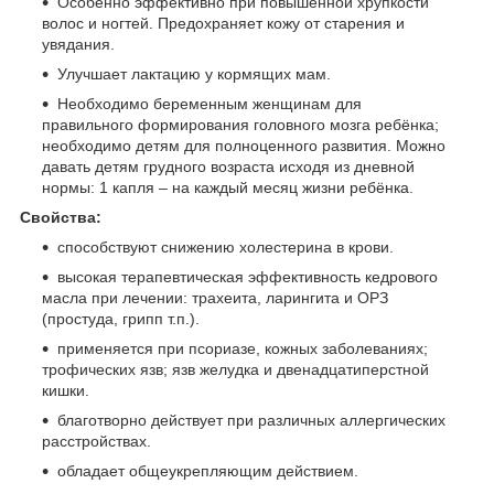
Особенно эффективно при повышенной хрупкости
волос и ногтей. Предохраняет кожу от старения и
увядания.
Улучшает лактацию у кормящих мам.
Необходимо беременным женщинам для
правильного формирования головного мозга ребёнка;
необходимо детям для полноценного развития. Можно
давать детям грудного возраста исходя из дневной
нормы: 1 капля – на каждый месяц жизни ребёнка.
Свойства:
способствуют снижению холестерина в крови.
высокая терапевтическая эффективность кедрового
масла при лечении: трахеита, ларингита и ОРЗ
(простуда, грипп т.п.).
применяется при псориазе, кожных заболеваниях;
трофических язв; язв желудка и двенадцатиперстной
кишки.
благотворно действует при различных аллергических
расстройствах.
обладает общеукрепляющим действием.