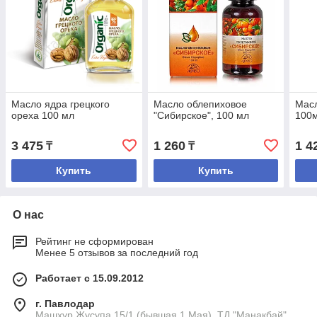
Масло ядра грецкого
Масло облепиховое
Масл
ореха 100 мл
"Сибирское", 100 мл
100
3 475
1 260
1 4
₸
₸
Купить
Купить
О нас
Рейтинг не сформирован
Менее 5 отзывов за последний год
Работает с 15.09.2012
г. Павлодар
Машхур Жусупа 15/1 (бывшая 1 Мая), ТД "Манакбай"