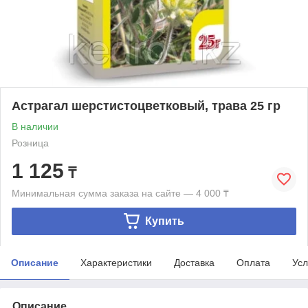
Астрагал шерстистоцветковый, трава 25 гр
В наличии
Розница
1 125
₸
Минимальная сумма заказа на сайте — 4 000 ₸
Купить
Описание
Характеристики
Доставка
Оплата
Усл
Описание