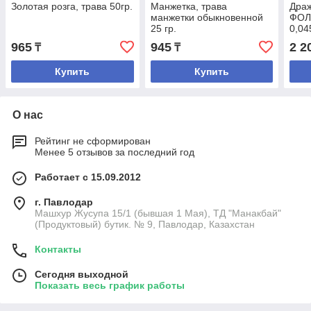
Золотая розга, трава 50гр.
Манжетка, трава
Драж
манжетки обыкновенной
ФОЛУ
25 гр.
0,04
сниж
965
945
2 2
₸
₸
куре
Купить
Купить
О нас
Рейтинг не сформирован
Менее 5 отзывов за последний год
Работает с 15.09.2012
г. Павлодар
Машхур Жусупа 15/1 (бывшая 1 Мая), ТД "Манакбай"
(Продуктовый) бутик. № 9, Павлодар, Казахстан
Контакты
Сегодня выходной
Показать весь график работы