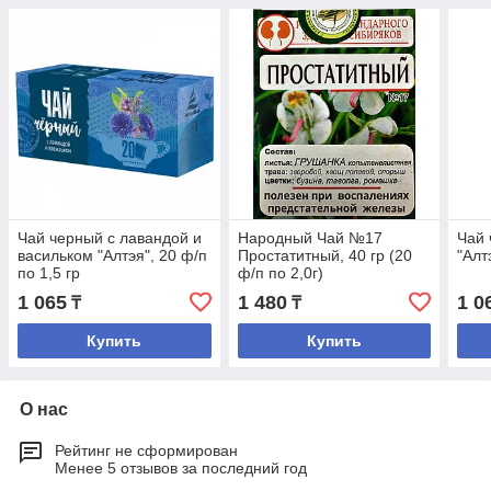
Чай черный с лавандой и
Народный Чай №17
Чай 
васильком "Алтэя", 20 ф/п
Простатитный, 40 гр (20
"Алт
по 1,5 гр
ф/п по 2,0г)
1 065
1 480
1 0
₸
₸
Купить
Купить
О нас
Рейтинг не сформирован
Менее 5 отзывов за последний год