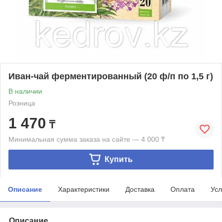
Иван-чай ферментированный (20 ф/п по 1,5 г)
В наличии
Розница
1 470
₸
Минимальная сумма заказа на сайте — 4 000 ₸
Купить
Описание
Характеристики
Доставка
Оплата
Усл
Описание