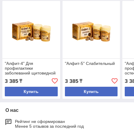
"Алфит-4" Для
"Алфит-5" Слабительный
"Алф
профилактики
про
заболеваний щитовидной
осте
железы
забо
3 385
3 385
3 3
₸
₸
Купить
Купить
О нас
Рейтинг не сформирован
Менее 5 отзывов за последний год