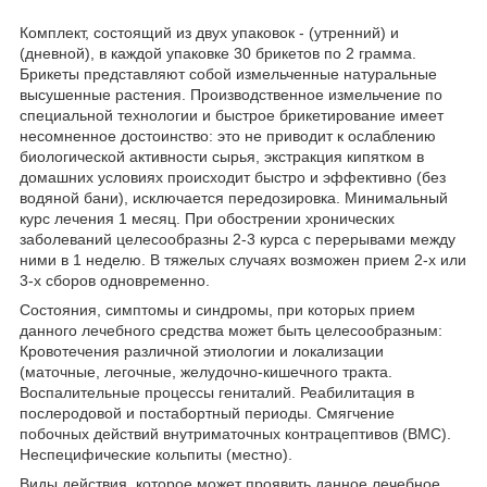
Комплект, состоящий из двух упаковок - (утренний) и
(дневной), в каждой упаковке 30 брикетов по 2 грамма.
Брикеты представляют собой измельченные натуральные
высушенные растения. Производственное измельчение по
специальной технологии и быстрое брикетирование имеет
несомненное достоинство: это не приводит к ослаблению
биологической активности сырья, экстракция кипятком в
домашних условиях происходит быстро и эффективно (без
водяной бани), исключается передозировка. Минимальный
курс лечения 1 месяц. При обострении хронических
заболеваний целесообразны 2-3 курса с перерывами между
ними в 1 неделю. В тяжелых случаях возможен прием 2-х или
3-х сборов одновременно.
Состояния, симптомы и синдромы, при которых прием
данного лечебного средства может быть целесообразным:
Кровотечения различной этиологии и локализации
(маточные, легочные, желудочно-кишечного тракта.
Воспалительные процессы гениталий. Реабилитация в
послеродовой и постабортный периоды. Смягчение
побочных действий внутриматочных контрацептивов (ВМС).
Неспецифические кольпиты (местно).
Виды действия, которое может проявить данное лечебное