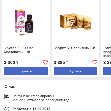
"Экстал-5" 100 мл
"Алфит-5" Слабительный
"Алф
Мастопатийный
про
заб
жел
3 300
3 385
3 3
₸
₸
Купить
Купить
О нас
Рейтинг не сформирован
Менее 5 отзывов за последний год
Работает с 15.09.2012