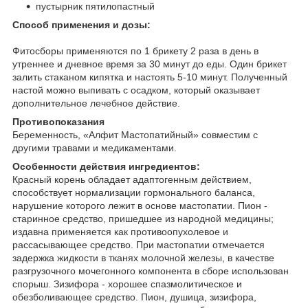
пустырник пятилопастный
Способ применения и дозы:
Фитосборы применяются по 1 брикету 2 раза в день в
утреннее и дневное время за 30 минут до еды. Один брикет
залить стаканом кипятка и настоять 5-10 минут. Полученный
настой можно выпивать с осадком, который оказывает
дополнительное лечебное действие.
Противопоказания
Беременность, «Алфит Мастопатийный» совместим с
другими травами и медикаментами.
Особенности действия ингредиентов:
Красный корень обладает адаптогенным действием,
способствует нормализации гормонального баланса,
нарушение которого лежит в основе мастопатии. Пион -
старинное средство, пришедшее из народной медицины;
издавна применяется как противоопухолевое и
рассасывающее средство. При мастопатии отмечается
задержка жидкости в тканях молочной железы, в качестве
разгрузочного мочегонного компонента в сборе использован
спорыш. Зизифора - хорошее спазмолитическое и
обезболивающее средство. Пион, душица, зизифора,