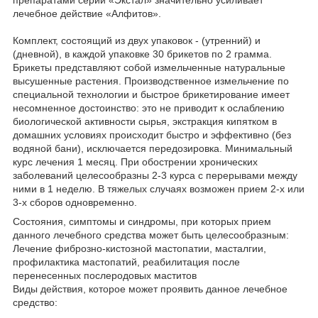
препаратами серии «Экстал» значительно усиливает
лечебное действие «Алфитов».
Комплект, состоящий из двух упаковок - (утренний) и
(дневной), в каждой упаковке 30 брикетов по 2 грамма.
Брикеты представляют собой измельченные натуральные
высушенные растения. Производственное измельчение по
специальной технологии и быстрое брикетирование имеет
несомненное достоинство: это не приводит к ослаблению
биологической активности сырья, экстракция кипятком в
домашних условиях происходит быстро и эффективно (без
водяной бани), исключается передозировка. Минимальный
курс лечения 1 месяц. При обострении хронических
заболеваний целесообразны 2-3 курса с перерывами между
ними в 1 неделю. В тяжелых случаях возможен прием 2-х или
3-х сборов одновременно.
Состояния, симптомы и синдромы, при которых прием
данного лечебного средства может быть целесообразным:
Лечение фиброзно-кистозной мастопатии, масталгии,
профилактика мастопатий, реабилитация после
перенесенных послеродовых маститов
Виды действия, которое может проявить данное лечебное
средство: