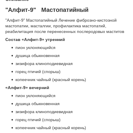
"Алфит-9" Мастопатийный
"Алфит-9" Мастопатийный Лечение фиброзно-кистозной
мастопатии, масталгии, профилактика мастопатий,
реабилитация после перенесенных послеродовых маститов
Состав «Алфит-9» утренний
пион уклоняющийся
душица обыкновенная
зизифора клиноподиевидная
горец птичий (спорыш)
копеечник чайный (красный корень)
«Алфит-9» вечерний
пион уклоняющийся
душица обыкновенная
зизифора клиноподиевидная
горец птичий (спорыш)
копеечник чайный (красный корень)