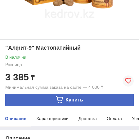
"Алфит-9" Мастопатийный
В наличии
Розница
3 385
₸
Минимальная сумма заказа на сайте — 4 000 ₸
Купить
Описание
Характеристики
Доставка
Оплата
Усл
Описание