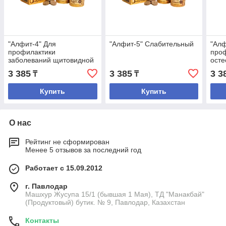
"Алфит-4" Для
"Алфит-5" Слабительный
"Алф
профилактики
про
заболеваний щитовидной
осте
железы
забо
3 385
3 385
3 3
₸
₸
Купить
Купить
О нас
Рейтинг не сформирован
Менее 5 отзывов за последний год
Работает с 15.09.2012
г. Павлодар
Машхур Жусупа 15/1 (бывшая 1 Мая), ТД "Манакбай"
(Продуктовый) бутик. № 9, Павлодар, Казахстан
Контакты