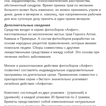
сна, кардионеврозы, психосоматические расстройства,
абстинентный синдром. Время приема трав по желанию
больного может быть изменено: их можно принимать утром и
днем; днем и вечером и, наконец, при напряженном рабочем
дне всю суточную дозу принять в один прием вечером.
Дополнительные сведения
Средство входит в серию фитосборов «Алфит»,
изготовленных из экологически чистых трав Горного Алтая,
Кавказа и Приморья. А состав фитосборов разработан на
основе народных рецептов траволечения, которые веками
помогали людям. Сборы совместимы с другими
лекарственными средствами и между собой. Это основа при
лечении любого заболевания.
Мягкое и разноплановое действие фитосборов «Алфит»
позволяет составлять индивидуальные оздоровительные
программы на длительные сроки. Применение совместно с
препаратами серии «Экстал» значительно усиливает
лечебное действие «Алфитов».
Комплект, состоящий из двух упаковок - (утренний) и
(дневной), в каждой упаковке 30 брикетов по 2 грамма.
Брикеты представляют собой измельченные натуральные