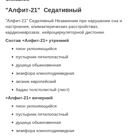
"Алфит-21" Седативный
"Алфит-21" Седативный Незаменим при нарушении сна и
настроения, климактерических расстройствах,
кардионеврозазх, нейроциркуляторной дистонии.
Состав «Алфит-21» утренний
пион уклоняющийся
пустырник пятилопастный
душица обыкновенная
зизифора клиноподиевидная
зюзник европейский
бадан толстолистый (лист)
«Алфит-21» вечерний
пион уклоняющийся
пустырник пятилопастный
душица обыкновенная
зизифора клиноподиевидная