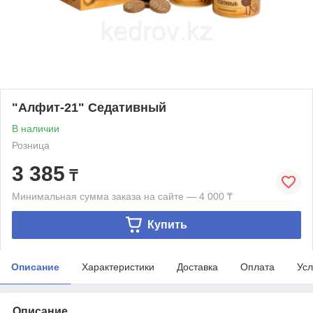
"Алфит-21" Седативный
В наличии
Розница
3 385
₸
Минимальная сумма заказа на сайте — 4 000 ₸
Купить
Описание
Характеристики
Доставка
Оплата
Усл
Описание