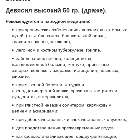
Девясил высокий 50 гр. (драже).
Рекомендуется в народной медицине:
при хронических заболеваниях верхних дыхательных
путей, (в т.ч. бронхитах, бронхиальной астме,
трахеитах, кашле, коклюше),
легочном и костном туберкулезе, гриппе,
заболеваниях печени, холециститах,
желчнокаменной болезни, желтухе, привычных
запорах, водянке, лихорадке, истощении, неврозах,
миозите;
при язвенной болезни желудка и
двенадцатиперстной кишки, эрозивных гастритах и
дуоденитах, энтероколитах;
при глистной инвазии солитером, карликовым
цепнем и аскаридами;
при доброкачественных и злокачественных опухолях,
для предотвращения преждевременных родов,
как кровоостанавливающее, общеукрепляющее,