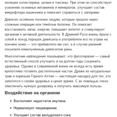
излишки холестерина, шлаки и токсины. При этом он способствует
усвоению основных витаминов и минералов, улучшает состав
микрофлоры кишечника и помогает справиться с запорами.
Девясил особенно полезен людям, которые прошли через
сложные операции или тяжёлые болезни. Он помогает
восстановить запас энергии, повышает аппетит и стимулирует
организм к активной деятельности. В Древней Руси воины брали с
собой в поход порошок девясила и употребляли его по утрам на
кончике ножа — это прибавляло им сил, а в случае ранений
посыпали измельчённым девясилом раны.
Многолетние наблюдения показывают, что фитотерапия — самый
естественный способ улучшить и на долгие годы сохранить
здоровье. Однако в современной жизни не всегда есть время
кропотливо готовить растительные настои. Драже из натуральных
трав и кореньев Горного Алтая — настоящая находка для тех, кто
заботится о своём здоровье и ценит время. С их помощью легко
обеспечить нужную дозировку и получить максимум пользы.
Воздействие на организм
Восполняет недостаток инулина.
Нормализует пищеварение.
Улучшает состав желудочного сока.