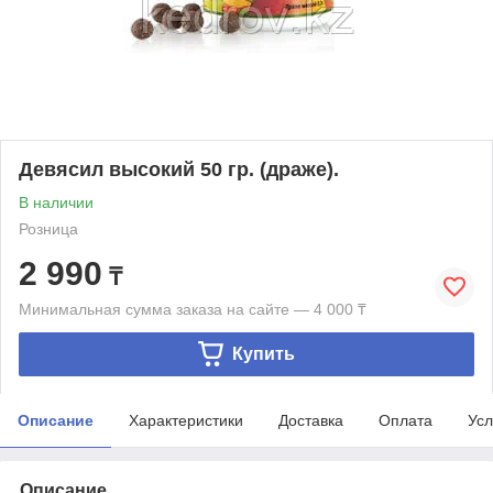
Девясил высокий 50 гр. (драже).
В наличии
Розница
2 990
₸
Минимальная сумма заказа на сайте — 4 000 ₸
Купить
Описание
Характеристики
Доставка
Оплата
Усл
Описание