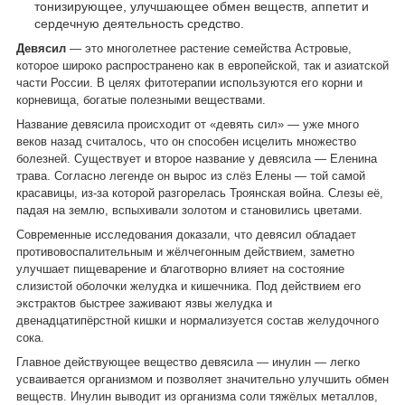
тонизирующее, улучшающее обмен веществ, аппетит и
сердечную деятельность средство.
Девясил
— это многолетнее растение семейства Астровые,
которое широко распространено как в европейской, так и азиатской
части России. В целях фитотерапии используются его корни и
корневища, богатые полезными веществами.
Название девясила происходит от «девять сил» — уже много
веков назад считалось, что он способен исцелить множество
болезней. Существует и второе название у девясила — Еленина
трава. Согласно легенде он вырос из слёз Елены — той самой
красавицы, из-за которой разгорелась Троянская война. Слезы её,
падая на землю, вспыхивали золотом и становились цветами.
Современные исследования доказали, что девясил обладает
противовоспалительным и жёлчегонным действием, заметно
улучшает пищеварение и благотворно влияет на состояние
слизистой оболочки желудка и кишечника. Под действием его
экстрактов быстрее заживают язвы желудка и
двенадцатипёрстной кишки и нормализуется состав желудочного
сока.
Главное действующее вещество девясила — инулин — легко
усваивается организмом и позволяет значительно улучшить обмен
веществ. Инулин выводит из организма соли тяжёлых металлов,